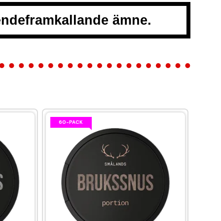
oendeframkallande ämne.
60-PACK