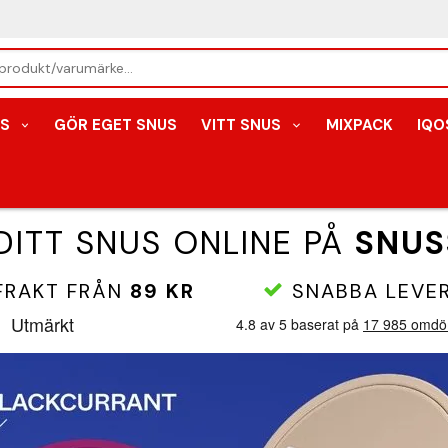
S
GÖR EGET SNUS
VITT SNUS
MIXPACK
IQO
DITT SNUS ONLINE PÅ
SNUS
FRAKT FRÅN
89 KR
SNABBA LEVE