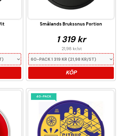
it
Smålands Brukssnus Portion
1 319 kr
21,98 kr
/st
KÖP
40-PACK