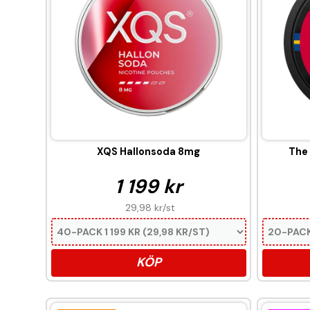
XQS Hallonsoda 8mg
The
1 199 kr
29,98 kr
/st
KÖP