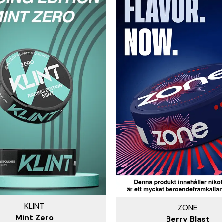
KLINT
ZONE
Mint Zero
Berry Blast