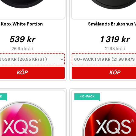
Knox White Portion
Smålands Brukssnus V
539 kr
1 319 kr
26,95 kr
/st
21,98 kr
/st
KÖP
KÖP
K
40-PACK