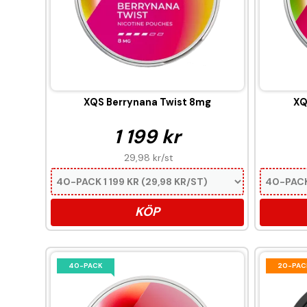
XQS Berrynana Twist 8mg
XQ
1 199 kr
29,98 kr
/st
KÖP
40-PACK
20-PAC