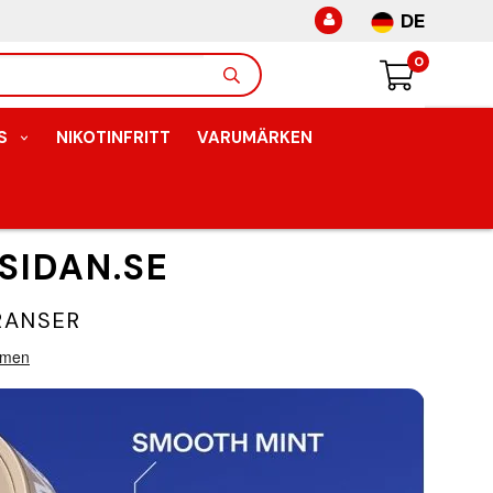
DE
0
S
NIKOTINFRITT
VARUMÄRKEN
SIDAN.SE
RANSER