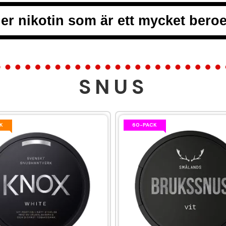
er nikotin som är ett mycket ber
SNUS
K
60-PACK