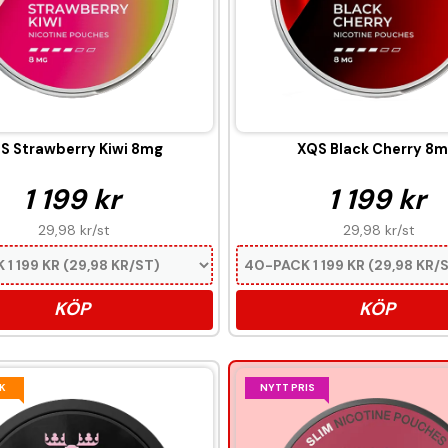
S Strawberry Kiwi 8mg
XQS Black Cherry 8
1 199 kr
1 199 kr
29,98 kr
/st
29,98 kr
/st
KÖP
KÖP
K
NYTT PRIS