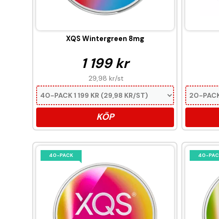
XQS Wintergreen 8mg
1 199 kr
29,98 kr
/st
KÖP
40-PACK
40-PAC