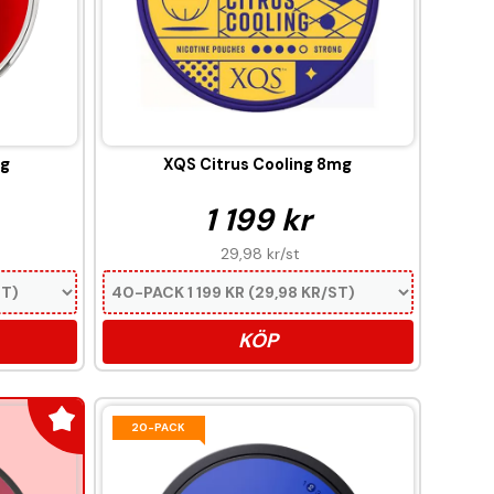
mg
XQS Citrus Cooling 8mg
1 199 kr
29,98 kr
/st
KÖP
20-PACK