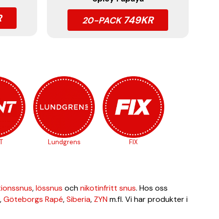
R
749KR
20-PACK
T
Lundgrens
FIX
tionssnus
,
lössnus
och
nikotinfritt snus
. Hos oss
,
Göteborgs Rapé
,
Siberia
,
ZYN
m.fl. Vi har produkter i