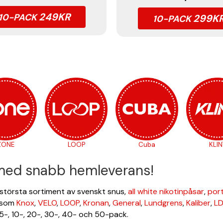
249KR
10-PACK
299K
10-PACK
ZONE
LOOP
Cuba
KLIN
 med snabb hemleverans!
s största sortiment av svenskt snus,
all white nikotinpåsar
,
por
såsom
Knox
,
VELO
,
LOOP
,
Kronan
,
General
,
Lundgrens
,
Kaliber
,
LD
 5-, 10-, 20-, 30-, 40- och 50-pack.