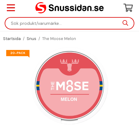
Startsida
/
Snus
/
The Moose Melon
20-PACK