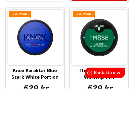
20-PACK
20-PACK
Knox Karaktär Blue
The Moose Major
Stark White Portion
Wintergreen
539 kr
539 kr
26,95 kr
/st
26,95 kr
/st
KÖP
KÖP