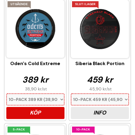
UTGÅENDE
SLUT I LAGER
Oden's Cold Extreme
Siberia Black Portion
389 kr
459 kr
38,90 kr
/st
45,90 kr
/st
KÖP
INFO
5-PACK
10-PACK