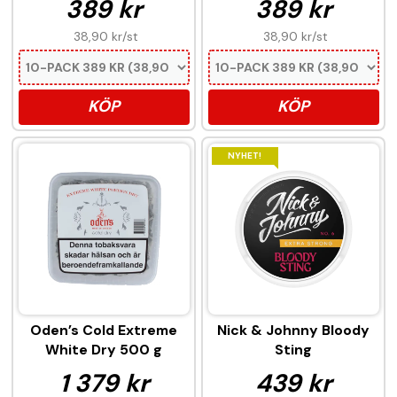
389 kr
389 kr
38,90 kr
/st
38,90 kr
/st
KÖP
KÖP
NYHET!
Oden’s Cold Extreme
Nick & Johnny Bloody
White Dry 500 g
Sting
1 379 kr
439 kr