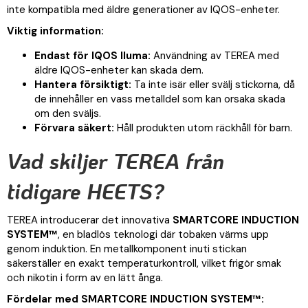
inte kompatibla med äldre generationer av IQOS-enheter.
Viktig information:
Endast för IQOS Iluma:
Användning av TEREA med
äldre IQOS-enheter kan skada dem.
Hantera försiktigt:
Ta inte isär eller svälj stickorna, då
de innehåller en vass metalldel som kan orsaka skada
om den sväljs.
Förvara säkert:
Håll produkten utom räckhåll för barn.
Vad skiljer TEREA från
tidigare HEETS?
TEREA introducerar det innovativa
SMARTCORE INDUCTION
SYSTEM™
, en bladlös teknologi där tobaken värms upp
genom induktion. En metallkomponent inuti stickan
säkerställer en exakt temperaturkontroll, vilket frigör smak
och nikotin i form av en lätt ånga.
Fördelar med SMARTCORE INDUCTION SYSTEM™: