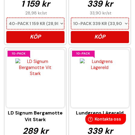
1 159 kr
339 kr
28,98 kr
/st
33,90 kr
/st
KÖP
KÖP
10-PACK
10-PACK
LD Signum Bergamotte
Lundgrens Lägereld
Vit Stark
289 kr
339 kr