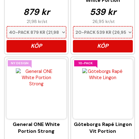
White Portion
879 kr
539 kr
21,98 kr
/st
26,95 kr
/st
KÖP
KÖP
NY DESIGN
10-PACK
General ONE White
Göteborgs Rapé Lingon
Portion Strong
Vit Portion