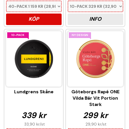
KÖP
INFO
10-PACK
NY DESIGN
Lundgrens Skåne
Göteborgs Rapé ONE
Vilda Bär Vit Portion
Stark
339 kr
299 kr
33,90 kr
/st
29,90 kr
/st