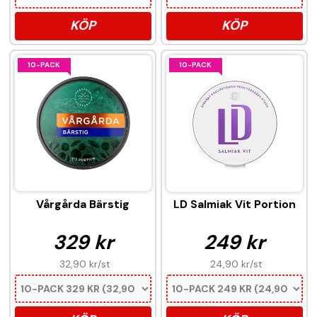
KÖP
KÖP
10-PACK
10-PACK
Vårgårda Bärstig
LD Salmiak Vit Portion
329 kr
249 kr
32,90 kr
/st
24,90 kr
/st