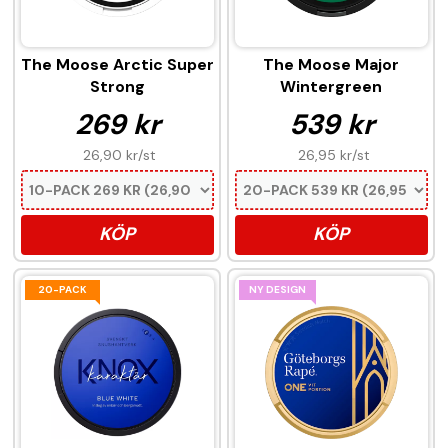
The Moose Arctic Super
The Moose Major
Strong
Wintergreen
269 kr
539 kr
26,90 kr
/st
26,95 kr
/st
KÖP
KÖP
20-PACK
NY DESIGN