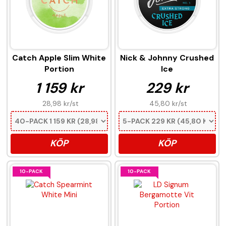
Catch Apple Slim White
Nick & Johnny Crushed
Portion
Ice
1 159 kr
229 kr
28,98 kr
/st
45,80 kr
/st
KÖP
KÖP
10-PACK
10-PACK