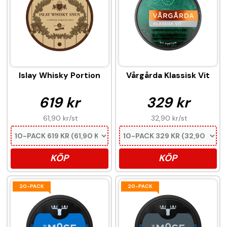
Islay Whisky Portion
Vårgårda Klassisk Vit
619 kr
329 kr
61,90 kr
/st
32,90 kr
/st
KÖP
KÖP
20-PACK
20-PACK