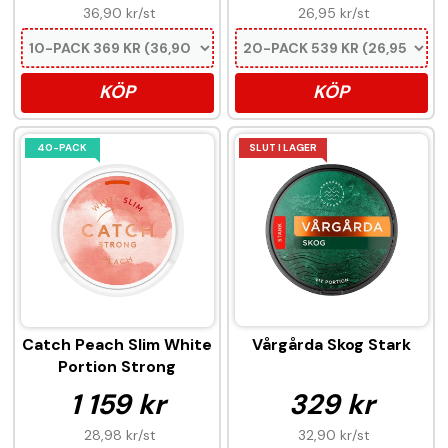
36,90 kr
/st
26,95 kr
/st
KÖP
KÖP
40-PACK
SLUT I LAGER
Catch Peach Slim White
Vårgårda Skog Stark
Portion Strong
1 159 kr
329 kr
28,98 kr
/st
32,90 kr
/st