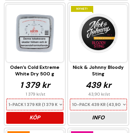
NYHET!
Oden’s Cold Extreme
Nick & Johnny Bloody
White Dry 500 g
Sting
1 379 kr
439 kr
1 379 kr
/st
43,90 kr
/st
KÖP
INFO