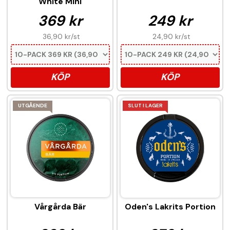
White Mini
369 kr
249 kr
36,90 kr
/st
24,90 kr
/st
KÖP
KÖP
UTGÅENDE
SLUT I LAGER
Vårgårda Bär
Oden's Lakrits Portion