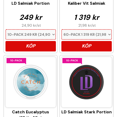
LD Salmiak Portion
Kaliber Vit Salmiak
249 kr
1 319 kr
24,90 kr
/st
21,98 kr
/st
KÖP
KÖP
10-PACK
10-PACK
Catch Eucalyptus
LD Salmiak Stark Portion