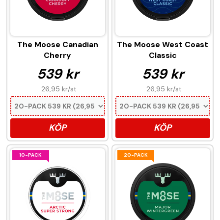
The Moose Canadian
The Moose West Coast
Cherry
Classic
539 kr
539 kr
26,95 kr
/st
26,95 kr
/st
KÖP
KÖP
10-PACK
20-PACK