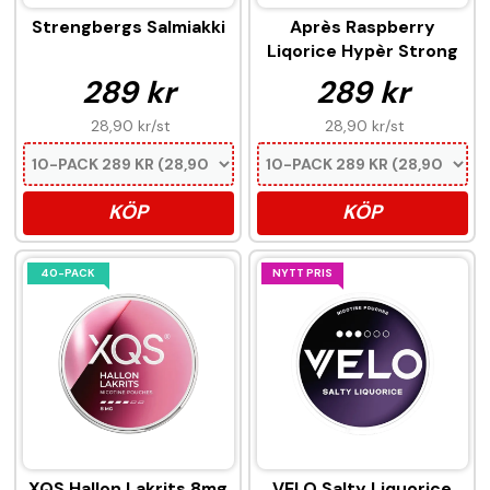
Strengbergs Salmiakki
Après Raspberry
Liqorice Hypèr Strong
289 kr
289 kr
28,90 kr
/st
28,90 kr
/st
KÖP
KÖP
40-PACK
NYTT PRIS
XQS Hallon Lakrits 8mg
VELO Salty Liquorice