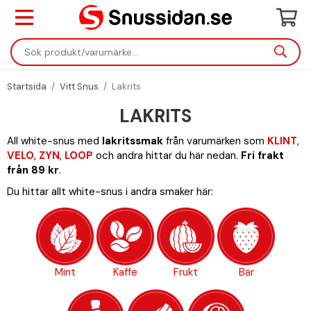
Startsida
/
Vitt Snus
/
Lakrits
LAKRITS
All white-snus med
lakritssmak
från varumärken som
KLINT
,
VELO
,
ZYN
,
LOOP
och andra hittar du här nedan.
Fri frakt
från 89 kr
.
Du hittar allt white-snus i andra smaker här:
Mint
Kaffe
Frukt
Bär