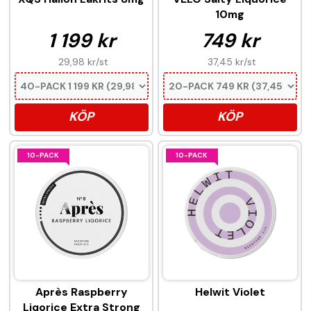
10mg
1 199 kr
749 kr
29,98 kr
/st
37,45 kr
/st
KÖP
KÖP
10-PACK
10-PACK
Après Raspberry
Helwit Violet
Liqorice Extra Strong