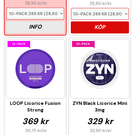
28,90 kr
/st
28,90 kr
/st
INFO
KÖP
12-PACK
10-PACK
LOOP Licorice Fusion
ZYN Black Licorice Mini
Strong
3mg
369 kr
329 kr
30,75 kr
/st
32,90 kr
/st