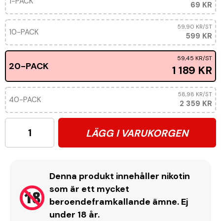
1-PACK
69 KR
59,90 KR
/ST
10-PACK
599 KR
59,45 KR
/ST
20-PACK
1 189 KR
58,98 KR
/ST
40-PACK
2 359 KR
LÄGG I VARUKORGEN
Denna produkt innehåller nikotin
som är ett mycket
beroendeframkallande ämne. Ej
under 18 år.