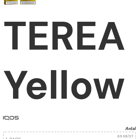
TEREA
Yellow
Antal
69 KR
/ST