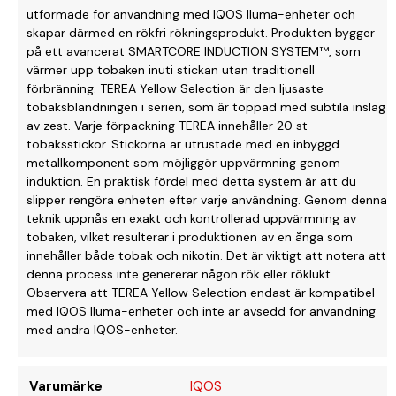
utformade för användning med IQOS Iluma-enheter och
skapar därmed en rökfri rökningsprodukt. Produkten bygger
på ett avancerat SMARTCORE INDUCTION SYSTEM™, som
värmer upp tobaken inuti stickan utan traditionell
förbränning. TEREA Yellow Selection är den ljusaste
tobaksblandningen i serien, som är toppad med subtila inslag
av zest. Varje förpackning TEREA innehåller 20 st
tobaksstickor. Stickorna är utrustade med en inbyggd
metallkomponent som möjliggör uppvärmning genom
induktion. En praktisk fördel med detta system är att du
slipper rengöra enheten efter varje användning. Genom denna
teknik uppnås en exakt och kontrollerad uppvärmning av
tobaken, vilket resulterar i produktionen av en ånga som
innehåller både tobak och nikotin. Det är viktigt att notera att
denna process inte genererar någon rök eller röklukt.
Observera att TEREA Yellow Selection endast är kompatibel
med IQOS Iluma-enheter och inte är avsedd för användning
med andra IQOS-enheter.
Varumärke
IQOS