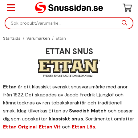
Startsida
/
Varumärken
/
Ettan
ETTAN SNUS
Ettan
är ett klassiskt svenskt snusvarumärke med anor
från 1822. Det skapades av Jacob Fredrik Ljunglöf och
kännetecknas av ren tobakskaraktär och traditionell
smak. Idag tillverkas Ettan av
Swedish Match
och passar
dig som uppskattar
klassiskt snus
. Sortimentet omfattar
Ettan Original
,
Ettan Vit
och
Ettan Lös
.