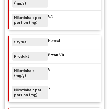
8,5
Normal
Ettan Vit
8
7