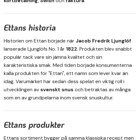
kortbetalning
,
Swish
och
faktura
.
Ettans historia
Historien om Ettan började när
Jacob Fredrik Ljunglöf
lanserade Ljunglöfs No. 1 år
1822
. Produkten blev snabbt
populär tack vare sin jämna kvalitet och sin
karakteristiska smak. Med tiden började konsumenterna
kalla produkten för "Ettan", ett namn som lever kvar än
idag. Varumärket har sedan dess spelat en viktig roll i
utvecklingen av
svenskt snus
och betraktas av många
som en av grundpelarna inom svensk snuskultur.
Ettans produkter
Ettans sortiment bygger på samma klassiska recept men