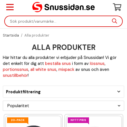
Startsida
/
Alla produkter
ALLA PRODUKTER
Här hittar du alla produkter vi erbjuder på Snussidan! Vi gör
det enkelt för dig att
beställa snus
i form av
lössnus
,
portionssnus
,
all white snus
,
mixpack
av snus och även
snustillbehör
!
Produktfiltrering
20-PACK
NYTT PRIS