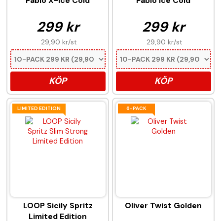
Pablo X-Ice Cold
Pablo Ice Cold
299 kr
299 kr
29,90 kr
/st
29,90 kr
/st
KÖP
KÖP
LIMITED EDITION
6-PACK
LOOP Sicily Spritz
Oliver Twist Golden
Limited Edition