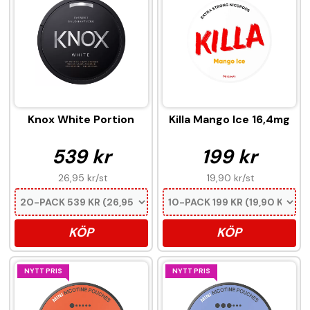
Knox White Portion
Killa Mango Ice 16,4mg
539 kr
199 kr
26,95 kr
/st
19,90 kr
/st
KÖP
KÖP
NYTT PRIS
NYTT PRIS