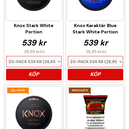
Knox Stark White
Knox Karaktär Blue
Portion
Stark White Portion
539 kr
539 kr
26,95 kr
/st
26,95 kr
/st
KÖP
KÖP
20-PACK
SNUSSATS