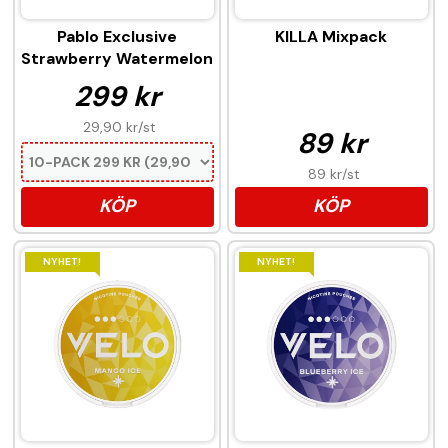
Pablo Exclusive
KILLA Mixpack
Strawberry Watermelon
299 kr
29,90 kr
/st
89 kr
89 kr
/st
KÖP
KÖP
NYHET!
NYHET!