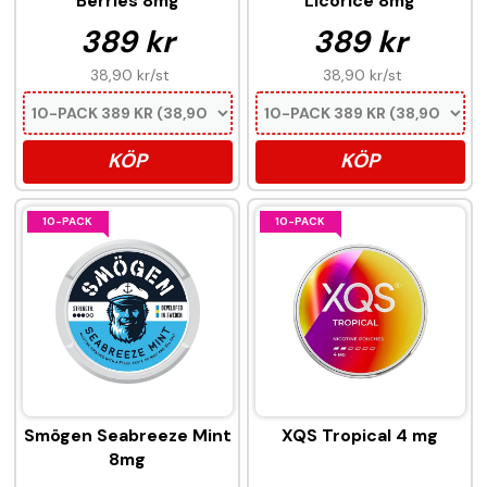
Berries 8mg
Licorice 8mg
389 kr
389 kr
38,90 kr
/st
38,90 kr
/st
KÖP
KÖP
10-PACK
10-PACK
Smögen Seabreeze Mint
XQS Tropical 4 mg
8mg