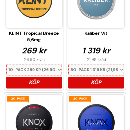
KLINT Tropical Breeze
Kaliber Vit
5,6mg
269 kr
1 319 kr
26,90 kr
/st
21,98 kr
/st
KÖP
KÖP
20-PACK
20-PACK