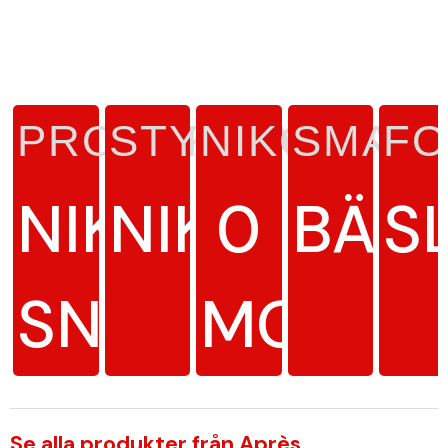
PRODUKTTYP
STYRKA
NIKOTINH
SMAK
F
NIKOTINFRI
NIKOTINFR
0
BÄR
S
SNUS
MG/G
Se alla produkter från Après