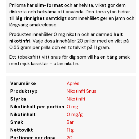
Prillorna har
slim-format
och är helvita, vilket gör dem
diskreta och bekväma att använda. Den torra ytan bidrar
till
låg rinnighet
samtidigt som innehållet ger en jämn och
långvarig smakrelease.
Produkten innehåller 0 mg nikotin och är därmed
helt
nikotinfri
. Varje dosa innehåller 20 prillor med en vikt på
0,55 gram per prilla och en totalvikt på 11 gram.
Ett tobaksfritt vitt snus för dig som vill ha en bärig smak
med mjuk karaktär – utan nikotin.
Varumärke
Après
Produkttyp
Nikotinfri Snus
Styrka
Nikotinfri
Nikotinhalt per portion
0 mg
Nikotinhalt
0 mg/g
Smak
Bär
Nettovikt
11 g
Portioner per dosa
20