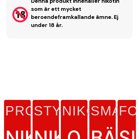
Denna produkt innehåller nikotin
som är ett mycket
beroendeframkallande ämne. Ej
under 18 år.
PRODUKTTYP
STYRKA
NIKOTINH
SMAK
FO
NIKOTINFRI
NIKOTINFRI
0
BÄR
S