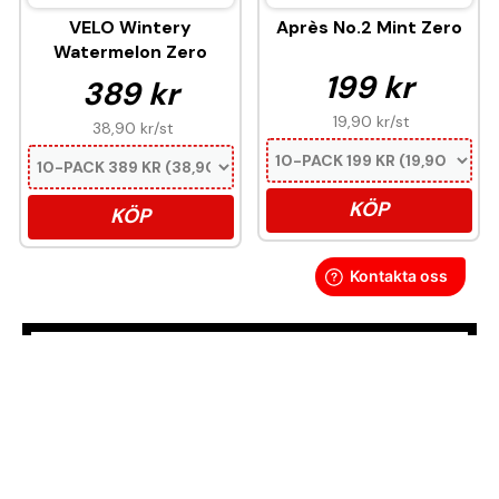
VELO Wintery
Après No.2 Mint Zero
Watermelon Zero
199 kr
389 kr
19,90 kr
/st
38,90 kr
/st
KÖP
KÖP
Denna produkt innehåller nikotin som är ett
mycket beroendeframkallande ämne.