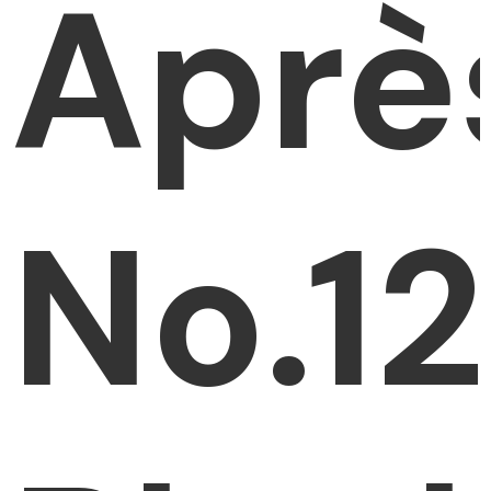
Aprè
No.12