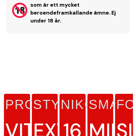
som är ett mycket
beroendeframkallande ämne. Ej
under 18 år.
PRODUKTTYP
STYRKA
NIKOTINH
SMAK
FO
VITT
EXTRA
16
MINT
S