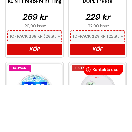
KLINT Freeze Mint 11mg
DOPE Freeze
269 kr
229 kr
26,90 kr
/st
22,90 kr
/st
KÖP
KÖP
10-PACK
SLUT I LAGER
DOPE Ice Cool
Skruf Superwhite
Fresh Freeze Ultra