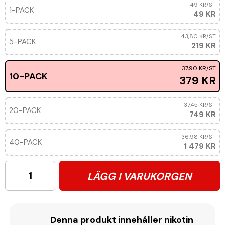
49 KR
/ST
1-PACK
49 KR
43,80 KR
/ST
5-PACK
219 KR
37,90 KR
/ST
10-PACK
379 KR
37,45 KR
/ST
20-PACK
749 KR
36,98 KR
/ST
40-PACK
1 479 KR
LÄGG I VARUKORGEN
Denna produkt innehåller nikotin