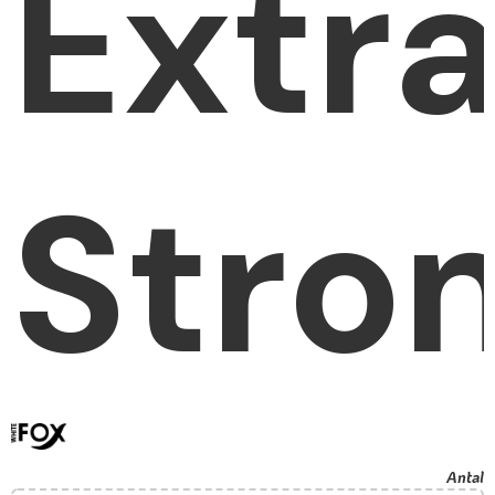
Extr
Stro
Antal