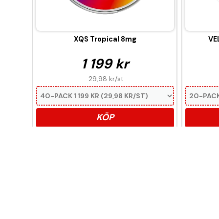
XQS Tropical 8mg
VE
1 199 kr
29,98 kr
/st
KÖP
Denna produkt innehåll