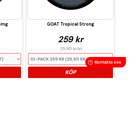
14mg
GOAT Tropical Strong
259 kr
25,90 kr
/st
KÖP
oendeframkallande ämne.