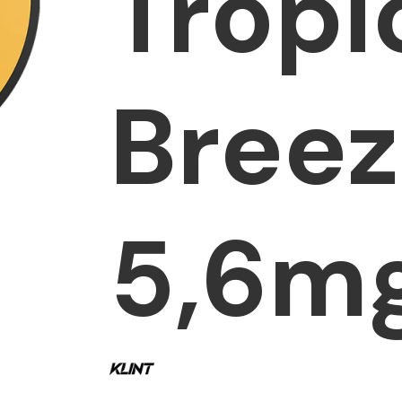
Tropi
Bree
5,6m