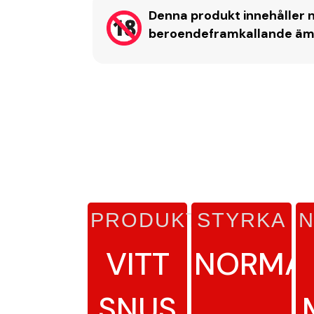
Denna produkt innehåller n
beroendeframkallande ämne
PRODUKTTYP
STYRKA
N
VITT
NORMA
SNUS