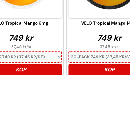
LO Tropical Mango 6mg
VELO Tropical Mango 
749 kr
749 kr
37,45 kr
/st
37,45 kr
/st
KÖP
KÖP
er nikotin som är ett mycket ber