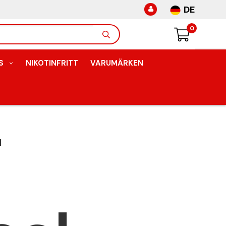
DE
0
S
NIKOTINFRITT
VARUMÄRKEN
T