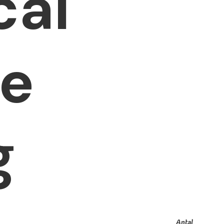
cal
ze
g
Antal