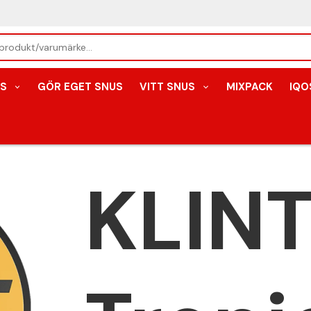
S
GÖR EGET SNUS
VITT SNUS
MIXPACK
IQO
KLIN