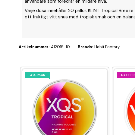
användare som föredrar en mildare nivå.
Varje dosa innehåller 20 prillor. KLINT Tropical Breez
ett fruktigt vitt snus med tropisk smak och en balans
Artikelnummer:
412015-10
Brands:
Habit Factory
40-PACK
NYTT PR