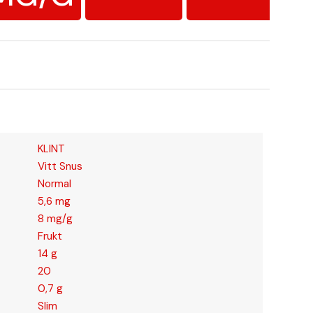
KLINT
Vitt Snus
Normal
5,6 mg
8 mg/g
Frukt
14 g
20
0,7 g
Slim