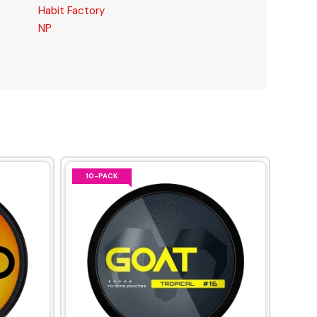
Habit Factory
NP
10-PACK