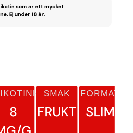
ikotin som är ett mycket
. Ej under 18 år.
IKOTINHALT
SMAK
FORMAT
L
8
FRUKT
SLIM
MG/G