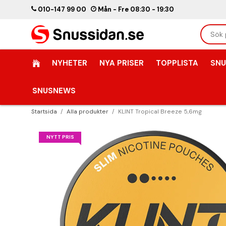
010-147 99 00
Mån - Fre 08:30 - 19:30
NYHETER
NYA PRISER
TOPPLISTA
SNU
SNUSNEWS
Startsida
/
Alla produkter
/
KLINT Tropical Breeze 5,6mg
NYTT PRIS