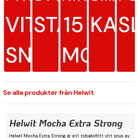
VITT
STARK
15
KAF
S
SNUS
MG/G
Se alla produkter från Helwit
Helwit Mocha Extra Strong
Helwit Mocha Extra Strong är ett tobaksfritt vitt snus av