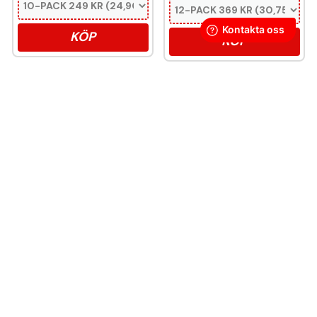
KÖP
KÖP
Denna produkt innehåller nikotin som är ett
mycket beroendeframkallande ämne.
Snussidan.se
har ett av Sveriges största utbud av snus –
från vitt snus och white portion till klassiskt portionssnus och
lössnus. Vi levererar snabbt, smidigt och med kunden i
centrum. Vårt mål är att alltid erbjuda snabb leverans och en
förstklassig köpupplevelse.