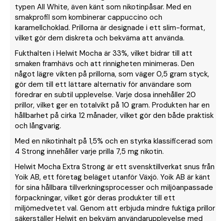
typen All White, även känt som nikotinpåsar. Med en
smakprofil som kombinerar cappuccino och
karamellchoklad. Prillorna är designade i ett slim-format,
vilket gör dem diskreta och bekväma att använda.
Fukthalten i Helwit Mocha är 33%, vilket bidrar till att
smaken framhävs och att rinnigheten minimeras. Den
något lägre vikten på prillorna, som väger 0,5 gram styck,
gör dem till ett lättare alternativ för användare som
föredrar en subtil upplevelse. Varje dosa innehåller 20
prillor, vilket ger en totalvikt på 10 gram. Produkten har en
hållbarhet på cirka 12 månader, vilket gör den både praktisk
och långvarig.
Med en nikotinhalt på 1,5% och en styrka klassificerad som
4 Strong innehåller varje prilla 7,5 mg nikotin.
Helwit Mocha Extra Strong är ett svensktillverkat snus från
Yoik AB, ett företag beläget utanför Växjö. Yoik AB är känt
för sina hållbara tillverkningsprocesser och miljöanpassade
förpackningar, vilket gör deras produkter till ett
miljömedvetet val. Genom att erbjuda mindre fuktiga prillor
säkerställer Helwit en bekväm användarupplevelse med