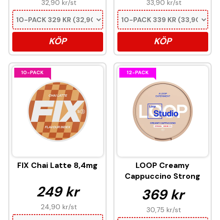
32,90 kr
/st
33,90 kr
/st
KÖP
KÖP
10-PACK
12-PACK
FIX Chai Latte 8,4mg
LOOP Creamy
Cappuccino Strong
249 kr
369 kr
24,90 kr
/st
30,75 kr
/st