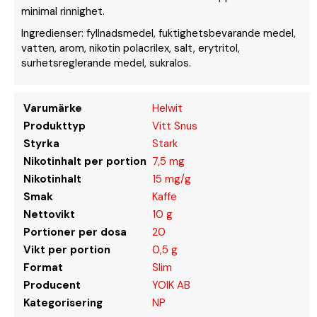
minimal rinnighet.
Ingredienser: fyllnadsmedel, fuktighetsbevarande medel,
vatten, arom, nikotin polacrilex, salt, erytritol,
surhetsreglerande medel, sukralos.
Varumärke
Helwit
Produkttyp
Vitt Snus
Styrka
Stark
Nikotinhalt per portion
7,5 mg
Nikotinhalt
15 mg/g
Smak
Kaffe
Nettovikt
10 g
Portioner per dosa
20
Vikt per portion
0,5 g
Format
Slim
Producent
YOIK AB
Kategorisering
NP