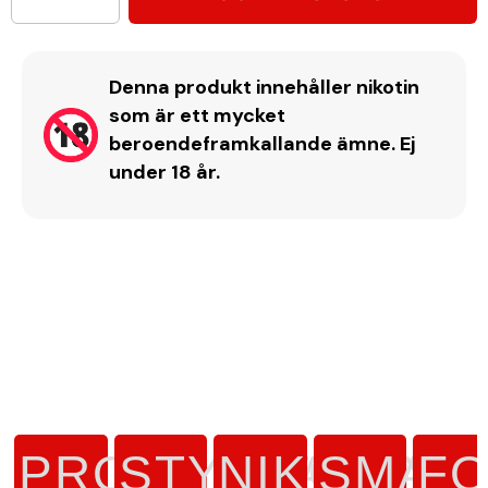
Denna produkt innehåller nikotin
som är ett mycket
beroendeframkallande ämne. Ej
under 18 år.
PRODUKTTYP
STYRKA
NIKOTINH
SMAK
F