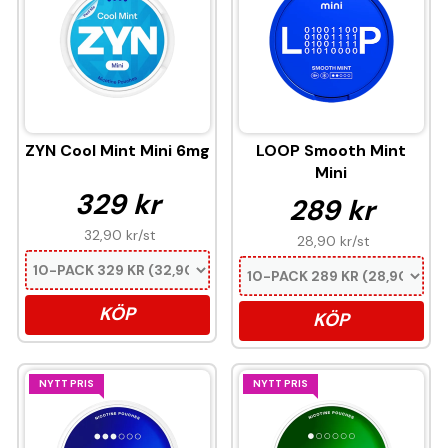
ZYN Cool Mint Mini 6mg
LOOP Smooth Mint
Mini
329 kr
289 kr
32,90 kr
/st
28,90 kr
/st
KÖP
KÖP
NYTT PRIS
NYTT PRIS