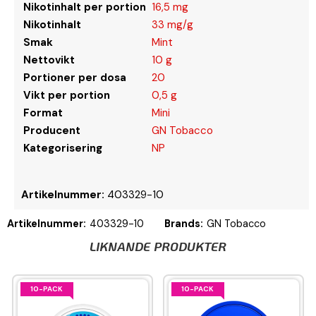
Nikotinhalt per portion
16,5 mg
Nikotinhalt
33 mg/g
Smak
Mint
Nettovikt
10 g
Portioner per dosa
20
Vikt per portion
0,5 g
Format
Mini
Producent
GN Tobacco
Kategorisering
NP
Artikelnummer:
403329-10
Artikelnummer:
403329-10
Brands:
GN Tobacco
LIKNANDE PRODUKTER
10-PACK
10-PACK