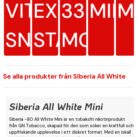
VITT
EXTRA
33
MIN
M
SNUS
STARK
MG/G
Se alla produkter från Siberia All White
Siberia All White Mini
Siberia -80 All White Mini är en tobaksfri nikotinprodukt
från GN Tobacco, skapad för den som söker en kraftfull och
uppfriskande upplevelse i ett diskret format. Med en iskall