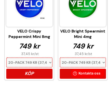
VELO Crispy
VELO Bright Spearmint
Peppermint Mini 8mg
Mini 4mg
749 kr
749 kr
37,45 kr
/st
37,45 kr
/st
KÖP
KÖP
Denna produkt innehåller nikotin som är ett
mycket beroendeframkallande ämne.