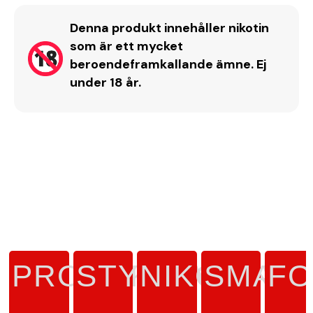
Denna produkt innehåller nikotin
som är ett mycket
beroendeframkallande ämne. Ej
under 18 år.
PRODUKTTYP
STYRKA
NIKOTINH
SMAK
F