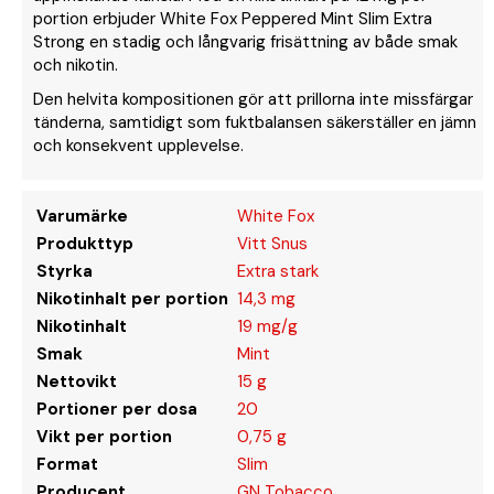
portion erbjuder White Fox Peppered Mint Slim Extra
Strong en stadig och långvarig frisättning av både smak
och nikotin.
Den helvita kompositionen gör att prillorna inte missfärgar
tänderna, samtidigt som fuktbalansen säkerställer en jämn
och konsekvent upplevelse.
Varumärke
White Fox
Produkttyp
Vitt Snus
Styrka
Extra stark
Nikotinhalt per portion
14,3 mg
Nikotinhalt
19 mg/g
Smak
Mint
Nettovikt
15 g
Portioner per dosa
20
Vikt per portion
0,75 g
Format
Slim
Producent
GN Tobacco