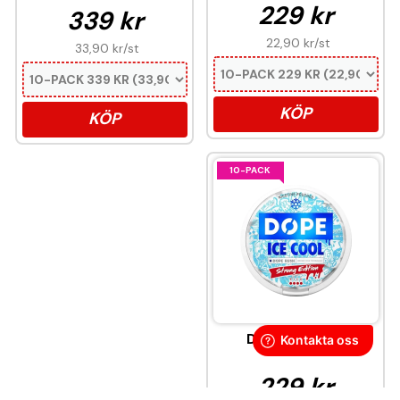
229 kr
339 kr
22,90 kr
/st
33,90 kr
/st
KÖP
KÖP
10-PACK
DOPE Ice Cool
229 kr