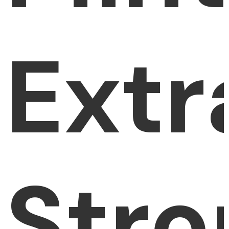
Extr
Stro