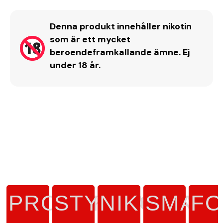
Denna produkt innehåller nikotin
som är ett mycket
beroendeframkallande ämne. Ej
under 18 år.
PRODUKTTYP
STYRKA
NIKOTINH
SMAK
F