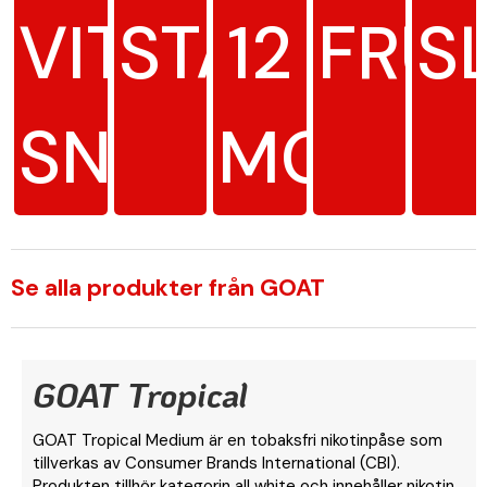
VITT
STARK
12
FRU
S
SNUS
MG/G
Se alla produkter från GOAT
GOAT Tropical
GOAT Tropical Medium är en tobaksfri nikotinpåse som
tillverkas av Consumer Brands International (CBI).
Produkten tillhör kategorin all white och innehåller nikotin