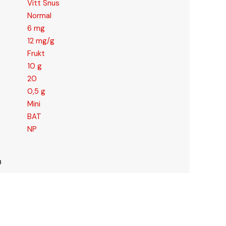
Vitt Snus
Normal
6 mg
12 mg/g
Frukt
10 g
20
0,5 g
Mini
BAT
NP
0