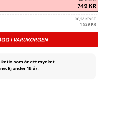
749 KR
38,23 KR
/ST
1 529 KR
ÄGG I VARUKORGEN
ikotin som är ett mycket
. Ej under 18 år.