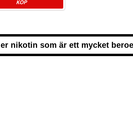
KÖP
er nikotin som är ett mycket ber
ALLMÄNNA VI
INTEGRITETS
från vitt snus och white portion
COOKIEPOLIC
t, smidigt och med kunden i
VANLIGA FRÅ
en förstklassig köpupplevelse.
KONTAKTA O
NYHETSBREV
SNUSNEWS