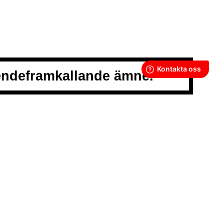
oendeframkallande ämne.
LLKOR
POLICY
Y
GOR
SS