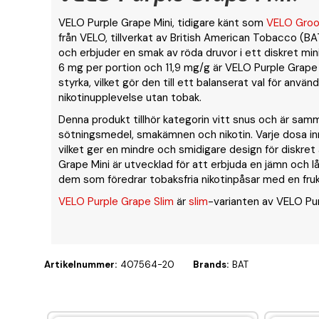
VELO Purple Grape Mini, tidigare känt som
VELO Groo
från VELO, tillverkat av British American Tobacco (BA
och erbjuder en smak av röda druvor i ett diskret min
6 mg per portion och 11,9 mg/g är VELO Purple Grape 
styrka, vilket gör den till ett balanserat val för anvä
nikotinupplevelse utan tobak.
Denna produkt tillhör kategorin vitt snus och är sam
sötningsmedel, smakämnen och nikotin. Varje dosa inne
vilket ger en mindre och smidigare design för diskre
Grape Mini är utvecklad för att erbjuda en jämn och 
dem som föredrar tobaksfria nikotinpåsar med en frukt
VELO Purple Grape Slim
är
slim
-varianten av VELO Pur
Artikelnummer:
407564-20
Brands:
BAT