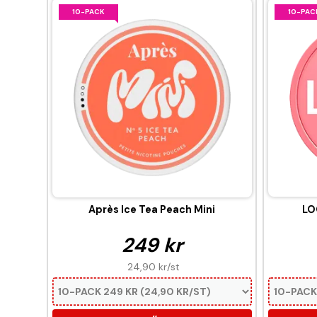
10-PACK
10-PAC
Après Ice Tea Peach Mini
LO
249 kr
24,90 kr
/st