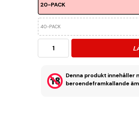
20-PACK
40-PACK
L
Denna produkt innehåller n
beroendeframkallande ämne