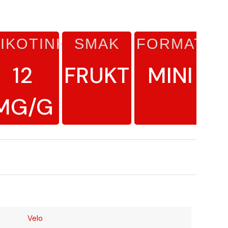
IKOTINHALT
SMAK
FORMAT
L
12
FRUKT
MINI
MG/G
Velo