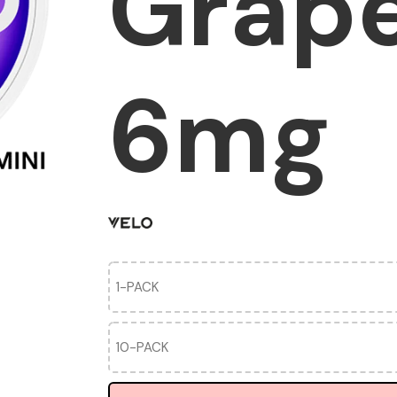
Grape
6mg
1-PACK
10-PACK