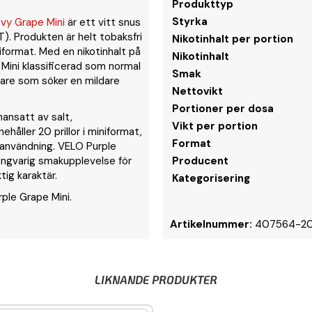
Produkttyp
Styrka
vy Grape Mini
är ett vitt snus
T). Produkten är helt tobaksfri
Nikotinhalt per portion
iformat. Med en nikotinhalt på
Nikotinhalt
Mini klassificerad som normal
Smak
ndare som söker en mildare
Nettovikt
Portioner per dosa
mansatt av salt,
Vikt per portion
håller 20 prillor i miniformat,
Format
t användning. VELO Purple
långvarig smakupplevelse för
Producent
ig karaktär.
Kategorisering
ple Grape Mini.
Artikelnummer:
407564-2
LIKNANDE PRODUKTER