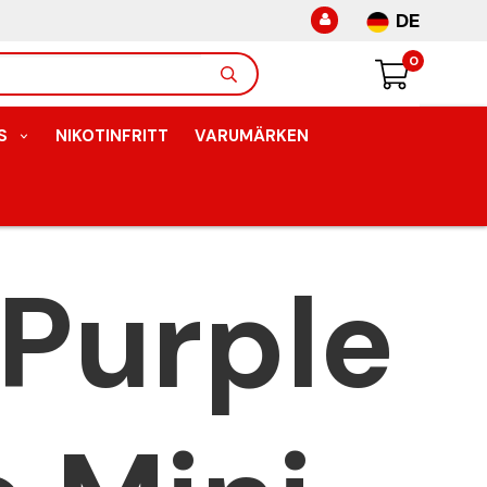
DE
0
S
NIKOTINFRITT
VARUMÄRKEN
Purple