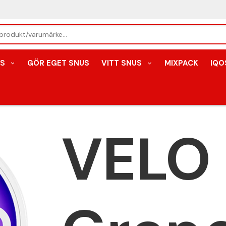
S
GÖR EGET SNUS
VITT SNUS
MIXPACK
IQO
VELO 