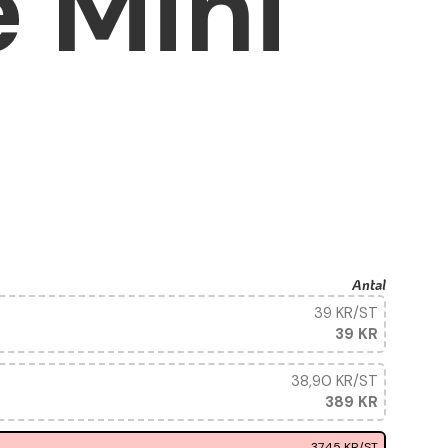
 Mini
Antal
39 KR
/ST
39 KR
38,90 KR
/ST
389 KR
37,45 KR
/ST