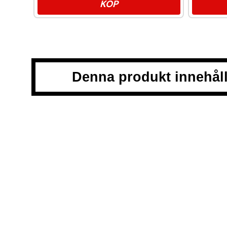
KÖP
Denna produkt innehåll
Snussidan.se
har ett av Sveriges största utbud av snus – 
till klassiskt portionssnus och lössnus. Vi levererar snabb
centrum. Vårt mål är att alltid erbjuda snabb leverans och 
VÅRA ANDRA PLATTFORMAR