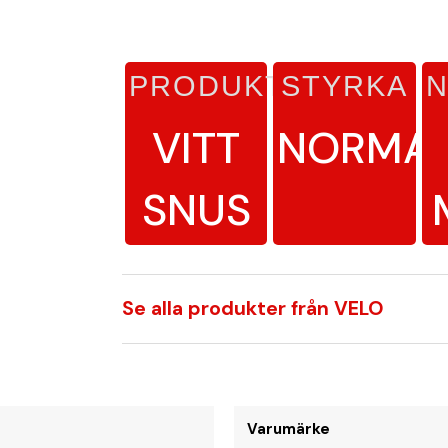
PRODUKTTYP
STYRKA
N
VITT
NORMA
SNUS
Se alla produkter från VELO
Varumärke