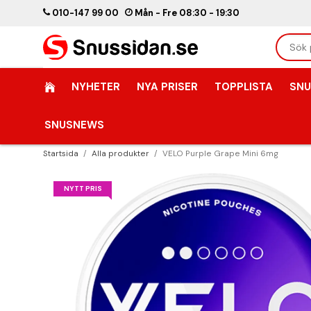
010-147 99 00
Mån - Fre 08:30 - 19:30
NYHETER
NYA PRISER
TOPPLISTA
SNU
SNUSNEWS
Startsida
/
Alla produkter
/
VELO Purple Grape Mini 6mg
NYTT PRIS