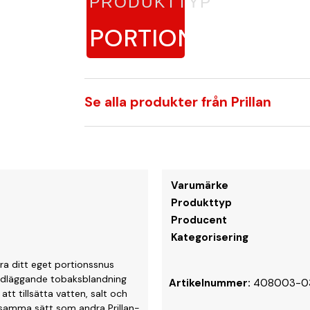
PRODUKTTYP
PORTIONSSNUS
Se alla produkter från Prillan
Varumärke
Produkttyp
Producent
Kategorisering
öra ditt eget portionssnus
undläggande tobaksblandning
Artikelnummer:
408003-0
t tillsätta vatten, salt och
 samma sätt som andra Prillan-