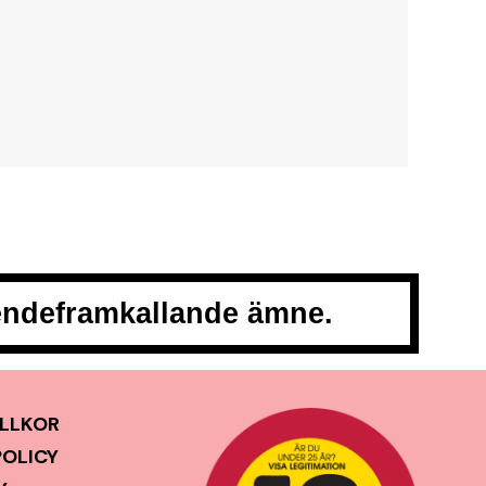
oendeframkallande ämne.
LLKOR
POLICY