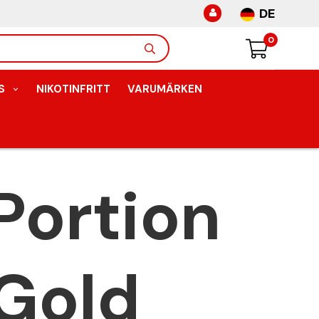
DE
0
S
NIKOTINFRITT
VARUMÄRKEN
 Portion
Gold