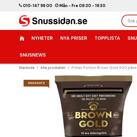
010-147 99 00
Mån - Fre 08:30 - 19:30
NYHETER
NYA PRISER
TOPPLISTA
SNU
SNUSNEWS
Startsida
/
Alla produkter
/
Prillan Portion Brown Gold 500 påse
SNUSSATS