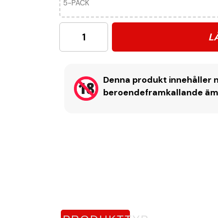
5-PACK
L
Denna produkt innehåller n
beroendeframkallande ämne