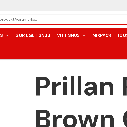
S
GÖR EGET SNUS
VITT SNUS
MIXPACK
IQO
Prillan
Brown 