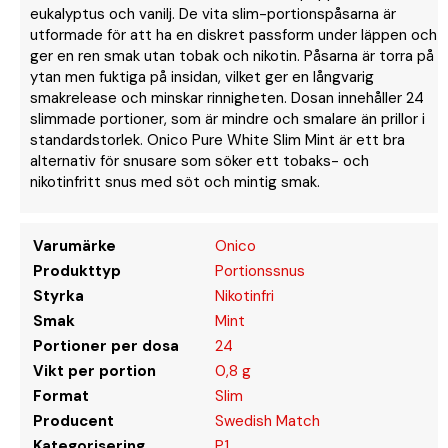
eukalyptus och vanilj. De vita slim-portionspåsarna är
utformade för att ha en diskret passform under läppen och
ger en ren smak utan tobak och nikotin. Påsarna är torra på
ytan men fuktiga på insidan, vilket ger en långvarig
smakrelease och minskar rinnigheten. Dosan innehåller 24
slimmade portioner, som är mindre och smalare än prillor i
standardstorlek. Onico Pure White Slim Mint är ett bra
alternativ för snusare som söker ett tobaks- och
nikotinfritt snus med söt och mintig smak.
Varumärke
Onico
Produkttyp
Portionssnus
Styrka
Nikotinfri
Smak
Mint
Portioner per dosa
24
Vikt per portion
0,8 g
Format
Slim
Producent
Swedish Match
Kategorisering
P1