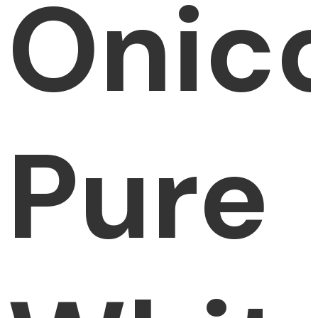
Onic
Pure