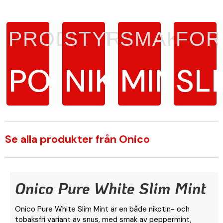
PRODUKTTYP
STYRKA
SMAK
FOR
PORTIONSSNU
NIKOTINFR
MINT
SL
Se alla produkter från Onico
Onico Pure White Slim Mint
Onico Pure White Slim Mint är en både nikotin- och
tobaksfri variant av snus, med smak av peppermint,