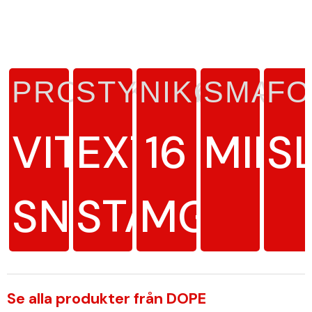
PRODUKTTYP
STYRKA
NIKOTINH
SMAK
FO
VITT
EXTRA
16
MINT
S
SNUS
STARK
MG/G
Se alla produkter från DOPE