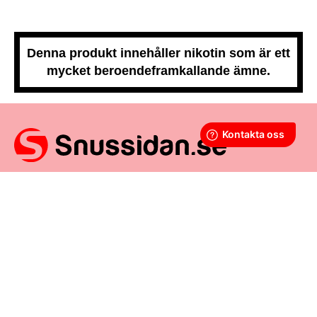
Denna produkt innehåller nikotin som är ett
mycket beroendeframkallande ämne.
Snussidan.se
har ett av Sveriges största utbud av snus –
från vitt snus och white portion till klassiskt portionssnus och
lössnus. Vi levererar snabbt, smidigt och med kunden i
centrum. Vårt mål är att alltid erbjuda snabb leverans och en
förstklassig köpupplevelse.
VÅRA ANDRA PLATTFORMAR