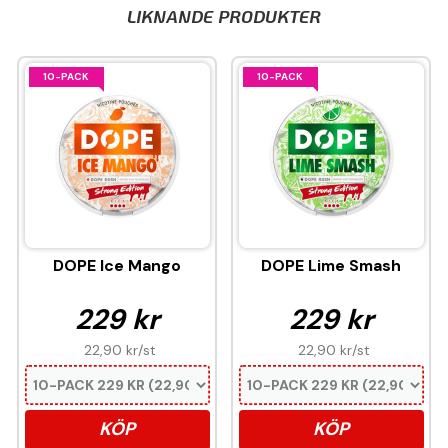
LIKNANDE PRODUKTER
10-PACK
10-PACK
DOPE Ice Mango
DOPE Lime Smash
229 kr
229 kr
22,90 kr
/st
22,90 kr
/st
KÖP
KÖP