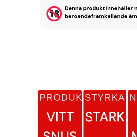
Denna produkt innehåller n
beroendeframkallande ämne
PRODUKTTYP
STYRKA
N
VITT
STARK
SNUS