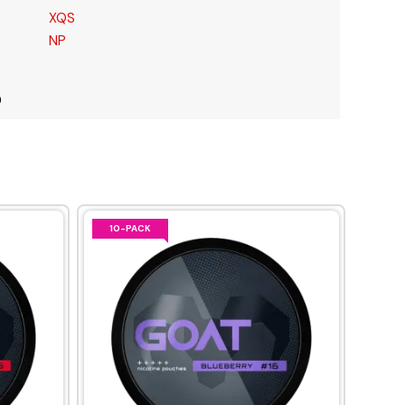
XQS
NP
0
10-PACK