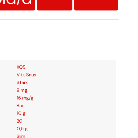
XQS
Vitt Snus
Stark
8 mg
16 mg/g
Bär
10 g
20
0,5 g
Slim