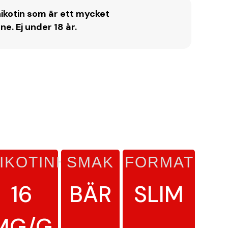
ikotin som är ett mycket
. Ej under 18 år.
IKOTINHALT
SMAK
FORMAT
16
BÄR
SLIM
MG/G