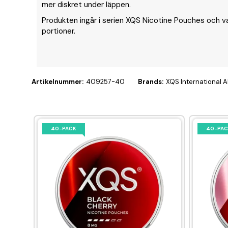
mer diskret under läppen.
Produkten ingår i serien XQS Nicotine Pouches och va
portioner.
Artikelnummer:
409257-40
Brands:
XQS International 
40-PACK
40-PAC