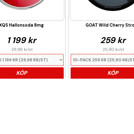
XQS Hallonsoda 8mg
GOAT Wild Cherry Str
1 199 kr
259 kr
29,98 kr
/st
25,90 kr
/st
KÖP
KÖP
er nikotin som är ett mycket ber