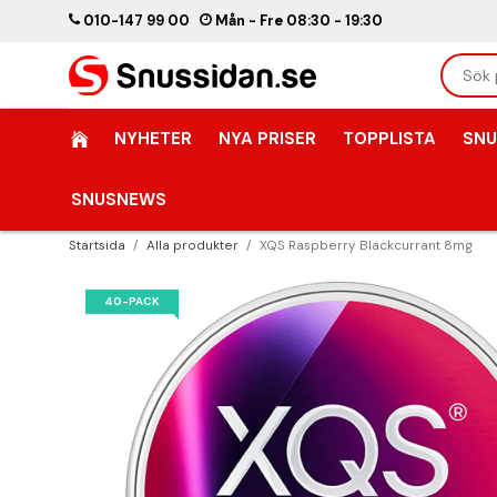
010-147 99 00
Mån - Fre 08:30 - 19:30
NYHETER
NYA PRISER
TOPPLISTA
SNU
SNUSNEWS
Startsida
/
Alla produkter
/
XQS Raspberry Blackcurrant 8mg
40-PACK