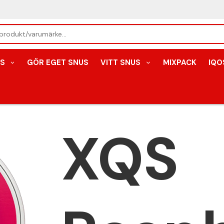
S
GÖR EGET SNUS
VITT SNUS
MIXPACK
IQO
XQS