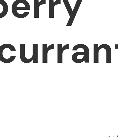
berry
currant