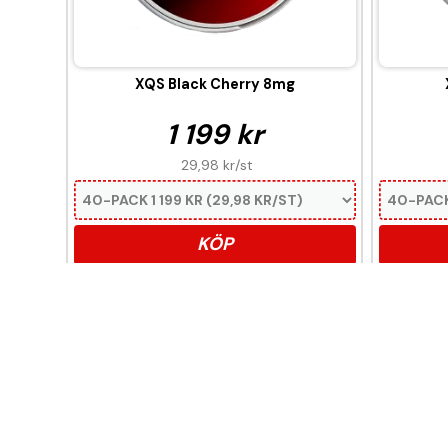
XQS Black Cherry 8mg
1 199 kr
29,98 kr
/st
KÖP
Denna produkt innehåll