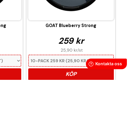
ong
GOAT Blueberry Strong
259 kr
25,90 kr
/st
KÖP
oendeframkallande ämne.