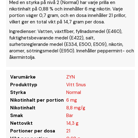
Med en styrka på nivå 2 (Normal) har varje prilla en
nikotinhalt på 0,88 % och innehåller 6 mg nikotin. Varje
portion väger 0,7 gram, och en dosa innehåller 21 prillor,
vilket ger en total vikt på 14,7 gram per dosa.
Ingredienser: Vatten, växtfiber, fyllnadsmedel (E460),
fuktighetsbevarande medel (E422), salt,
surhetsreglerande medel (E334, E500, E509), nikotin,
aromer, sötningsmedel (E950). Innehåller peppermint- och
åkermintolja.
Varumärke
ZYN
Produkttyp
Vitt Snus
Styrka
Normal
Nikotinhalt per portion
6 mg
Nikotinhalt
8,8 mg/g
Smak
Bär
Nettovikt
14,3 g
Portioner per dosa
21