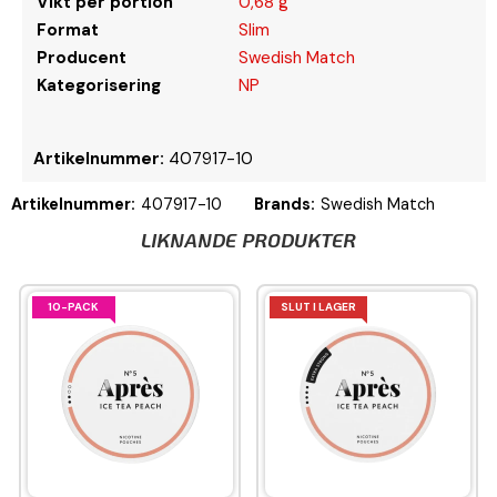
Vikt per portion
0,68 g
Format
Slim
Producent
Swedish Match
Kategorisering
NP
Artikelnummer:
407917-10
Artikelnummer:
407917-10
Brands:
Swedish Match
LIKNANDE PRODUKTER
10-PACK
SLUT I LAGER