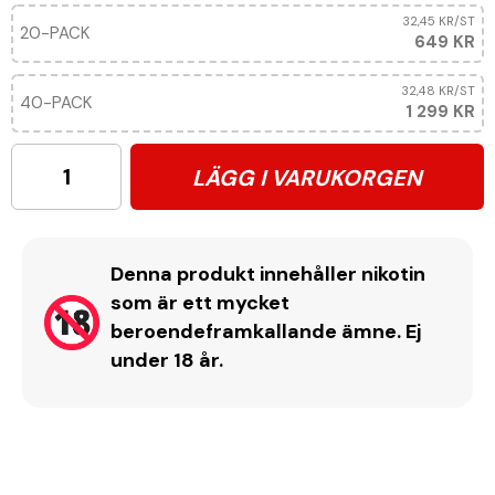
32,45 KR
/ST
20-PACK
649 KR
32,48 KR
/ST
40-PACK
1 299 KR
LÄGG I VARUKORGEN
Denna produkt innehåller nikotin
som är ett mycket
beroendeframkallande ämne. Ej
under 18 år.