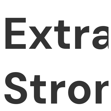
Extr
Stro