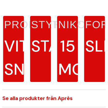
PRODUKTTYP
STYRKA
NIKOTIN
FO
VITT
STARK
15
SL
SNUS
MG/G
Se alla produkter från Après