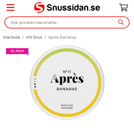
Startsida
/
Vitt Snus
/
Après Bananas
10-PACK