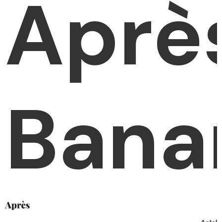
Aprè
Bana