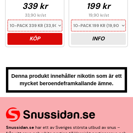
339 kr
199 kr
33,90 kr
/st
19,90 kr
/st
KÖP
INFO
Denna produkt innehåller nikotin som är ett
mycket beroendeframkallande ämne.
Snussidan.se
har ett av Sveriges största utbud av snus –