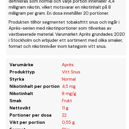
definieras som normal och varje portion innehåller 4,4
milligram nikotin, vilket motsvarar en nikotinhalt på 8
milligram per gram. En dosa innehåller 20 portioner.
Produkten tillhör segmentet tobaksfritt snus och ingår i
Après-serien med nikotinportioner som tillverkas av
växtbaserade material. Varumärket Après grundades 2020
i Stockholm och erbjuder ett sortiment med olika smaker,
format och nikotinnivåer inom kategorin vitt snus.
Varumärke
Après
Produkttyp
Vitt Snus
Styrka
Normal
Nikotinhalt per portion
4,5 mg
Nikotinhalt
8 mg/g
Smak
Frukt
Nettovikt
11 g
Portioner per dosa
22
Vikt per portion
0,55 g