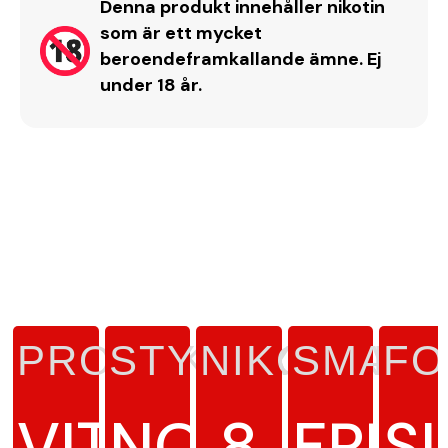
Denna produkt innehåller nikotin
som är ett mycket
beroendeframkallande ämne. Ej
under 18 år.
PRODUKTTYP
STYRKA
NIKOTINHA
SMAK
FO
VITT
NORMAL
8
FRUK
S