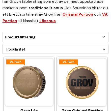
har Grov etablerat sig som ett av de mest uppskattade
märkena inom
traditionellt snus
. Hos Snussidan hittar du
ett brett sortiment av Grov, från
Original Portion
och
Vit
Portion
till klassiskt
Lössnus
.
Produktfiltrering
20-PACK
20-PACK
Grov Lös
Grov Original Portion