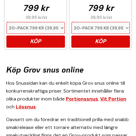
799 kr
799 kr
39,95 kr
/st
39,95 kr
/st
KÖP
KÖP
Köp Grov snus online
Hos Snussidan kan du enkelt köpa Grov snus online till
konkurrenskraftiga priser. Sortimentet innehåller flera
olika produkter inom både
Portionssnus
,
Vit Portion
och
Lössnus
.
Oavsett om du föredrar en traditionell prilla med snabb
smakrelease eller ett torrare alternativ med längre
smakutveckling finns det en Grov-produkt som passar