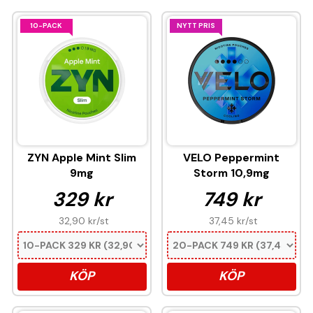
10-PACK
NYTT PRIS
ZYN Apple Mint Slim
VELO Peppermint
9mg
Storm 10,9mg
329 kr
749 kr
32,90 kr
/st
37,45 kr
/st
KÖP
KÖP