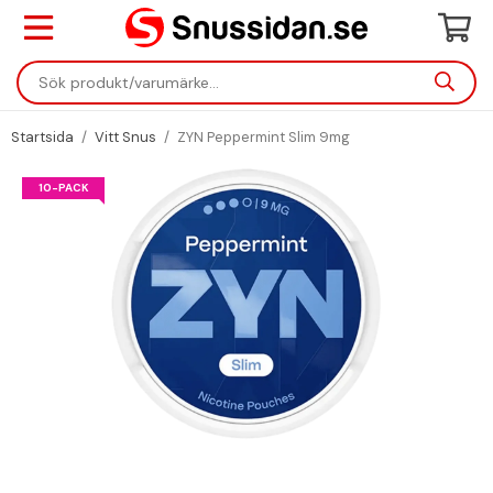
Startsida
/
Vitt Snus
/
ZYN Peppermint Slim 9mg
10-PACK