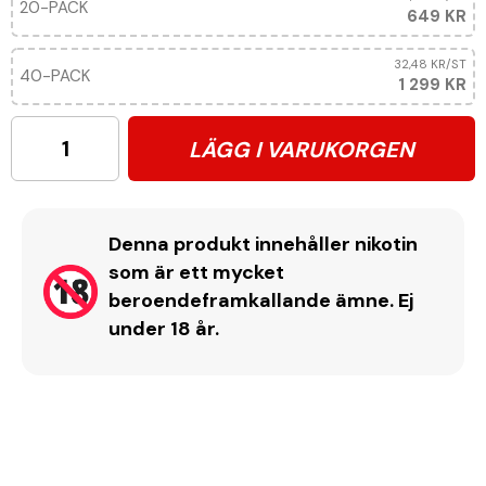
20-PACK
649 KR
32,48 KR
/ST
40-PACK
1 299 KR
LÄGG I VARUKORGEN
Denna produkt innehåller nikotin
som är ett mycket
beroendeframkallande ämne. Ej
under 18 år.