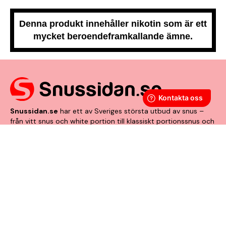
Denna produkt innehåller nikotin som är ett
mycket beroendeframkallande ämne.
Snussidan.se
har ett av Sveriges största utbud av snus –
från vitt snus och white portion till klassiskt portionssnus och
lössnus. Vi levererar snabbt, smidigt och med kunden i
centrum. Vårt mål är att alltid erbjuda snabb leverans och en
förstklassig köpupplevelse.
VÅRA ANDRA PLATTFORMAR