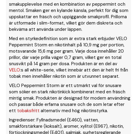
smakupplevelse med en kombination av peppermint och
mentol. Smaken ger en kylande känsla, perfekt för dig som
uppskattar en fräsch och uppiggande smakprofil. Prillorna
är utformade i slim-format, vilket gör dem diskreta och
bekväma att använda under läppen.
Med en styrkedefinition som är extra stark erbjuder VELO
Peppermint Storm en nikotinhalt på 10,9 mg per portion,
motsvarande 15,6 mg per gram. Varje dosa innehåller 20
prillor, där varje prilla väger 0,7 gram, vilket ger en total
snusvikt på 14 gram per dosa. Produkten är en del av
VELO
:s all white-serie, vilket innebär att den är helt fri från
tobak men innehåller nikotin som är utvunnet separat.
VELO Peppermint Storm är ett utmärkt val för snusare
som söker en stark nikotinkick kombinerat med en fräsch
mintig smak. Produkten är designad för modern användning
och passar både erfarna snusare och de som letar efter
ett
tobaksfritt
alternativ med hög nikotinstyrka.
Ingredienser: Fyllnadsmedel (E460), vatten,
smakförstärkare (koksalt), aromer, xylitol (E967), nikotin,
förtjockningsmedel (E401), salmiak, surhetsreglerande