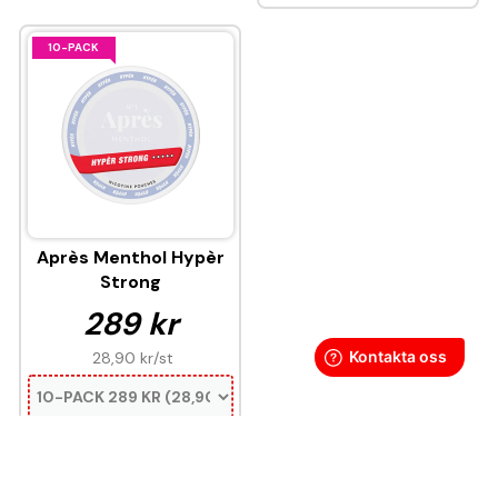
10-PACK
Après Menthol Hypèr
Strong
289 kr
28,90 kr
/st
KÖP