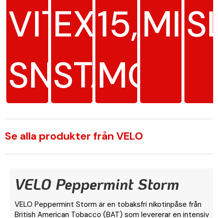
VITT
EXTRA
15,5
MIN
S
SNUS
STARK
MG/G
Se alla produkter från VELO
VELO Peppermint Storm
VELO Peppermint Storm är en tobaksfri nikotinpåse från
British American Tobacco (BAT) som levererar en intensiv