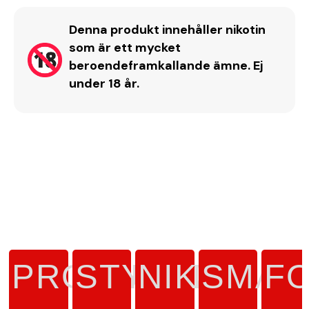
Denna produkt innehåller nikotin
som är ett mycket
beroendeframkallande ämne. Ej
under 18 år.
PRODUKTTYP
STYRKA
NIKOTIN
SMAK
F