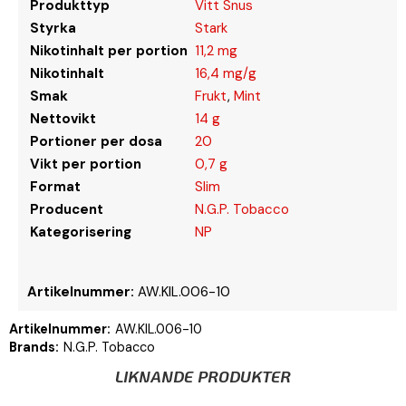
Produkttyp
Vitt Snus
Styrka
Stark
Nikotinhalt per portion
11,2 mg
Nikotinhalt
16,4 mg/g
Smak
Frukt
,
Mint
Nettovikt
14 g
Portioner per dosa
20
Vikt per portion
0,7 g
Format
Slim
Producent
N.G.P. Tobacco
Kategorisering
NP
Artikelnummer:
AW.KIL.006-10
Artikelnummer:
AW.KIL.006-10
Brands:
N.G.P. Tobacco
LIKNANDE PRODUKTER