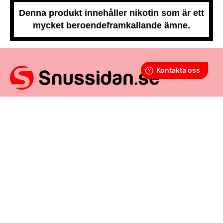
Denna produkt innehåller nikotin som är ett
mycket beroendeframkallande ämne.
Snussidan.se
har ett av Sveriges största utbud av snus –
från vitt snus och white portion till klassiskt portionssnus och
lössnus. Vi levererar snabbt, smidigt och med kunden i
centrum. Vårt mål är att alltid erbjuda snabb leverans och en
förstklassig köpupplevelse.
VÅRA ANDRA PLATTFORMAR