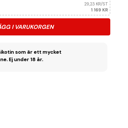
29,23 KR
/ST
1 169 KR
ÄGG I VARUKORGEN
ikotin som är ett mycket
. Ej under 18 år.