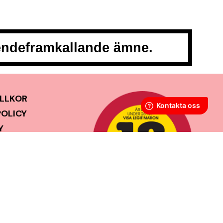
oendeframkallande ämne.
LLKOR
POLICY
Y
GOR
SS