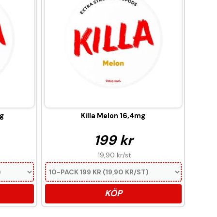
mg
Killa Melon 16,4mg
199 kr
19,90 kr
/st
KÖP