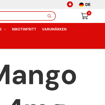
DE
0
S
NIKOTINFRITT
VARUMÄRKEN
 Mango