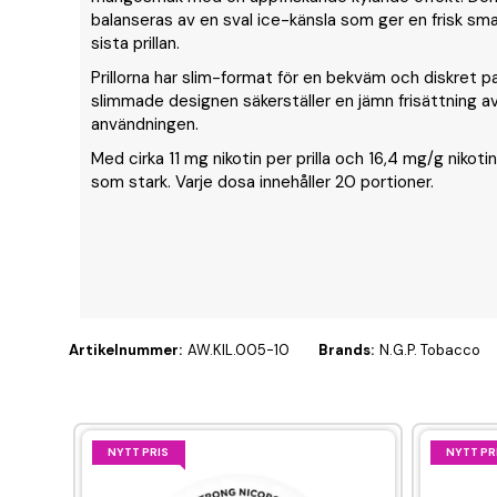
balanseras av en sval ice-känsla som ger en frisk smak
sista prillan.
Prillorna har slim-format för en bekväm och diskret 
slimmade designen säkerställer en jämn frisättning a
användningen.
Med cirka 11 mg nikotin per prilla och 16,4 mg/g nikotin
som stark. Varje dosa innehåller 20 portioner.
Artikelnummer:
AW.KIL.005-10
Brands:
N.G.P. Tobacco
NYTT PRIS
NYTT PR