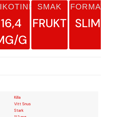
IKOTINHALT
SMAK
FORMAT
16,4
FRUKT
SLIM
MG/G
Killa
Vitt Snus
Stark
11,2 mg