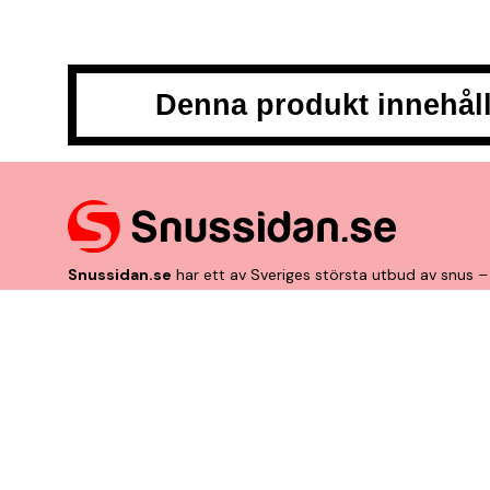
Denna produkt innehåll
Snussidan.se
har ett av Sveriges största utbud av snus – 
till klassiskt portionssnus och lössnus. Vi levererar snabb
centrum. Vårt mål är att alltid erbjuda snabb leverans och 
VÅRA ANDRA PLATTFORMAR