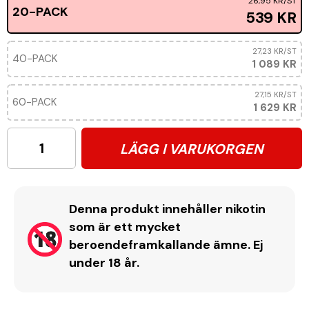
26,95 KR
/ST
20-PACK
539 KR
27,23 KR
/ST
40-PACK
1 089 KR
27,15 KR
/ST
60-PACK
1 629 KR
LÄGG I VARUKORGEN
Denna produkt innehåller nikotin
som är ett mycket
beroendeframkallande ämne. Ej
under 18 år.