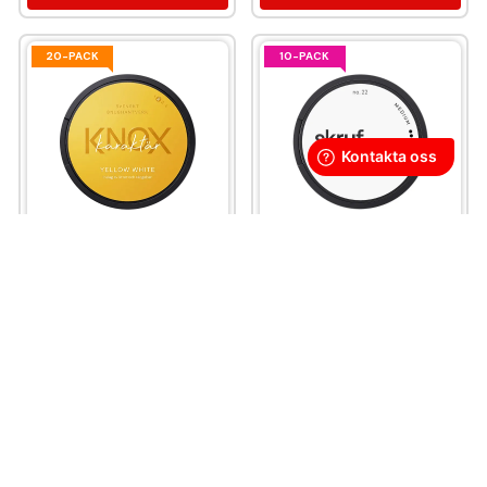
20-PACK
10-PACK
Knox Karaktär Yellow
Skruf No. 22 White
White Portion
449 kr
539 kr
44,90 kr
/st
26,95 kr
/st
KÖP
KÖP