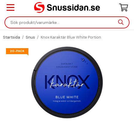
Startsida
/
Snus
/
Knox Karaktär Blue White Portion
20-PACK