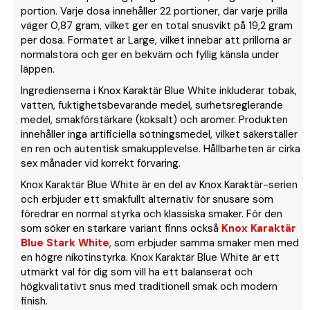
portion. Varje dosa innehåller 22 portioner, där varje prilla
väger 0,87 gram, vilket ger en total snusvikt på 19,2 gram
per dosa. Formatet är Large, vilket innebär att prillorna är
normalstora och ger en bekväm och fyllig känsla under
läppen.
Ingredienserna i Knox Karaktär Blue White inkluderar tobak,
vatten, fuktighetsbevarande medel, surhetsreglerande
medel, smakförstärkare (koksalt) och aromer. Produkten
innehåller inga artificiella sötningsmedel, vilket säkerställer
en ren och autentisk smakupplevelse. Hållbarheten är cirka
sex månader vid korrekt förvaring.
Knox Karaktär Blue White är en del av Knox Karaktär-serien
och erbjuder ett smakfullt alternativ för snusare som
föredrar en normal styrka och klassiska smaker. För den
som söker en starkare variant finns också
Knox Karaktär
Blue Stark White
, som erbjuder samma smaker men med
en högre nikotinstyrka. Knox Karaktär Blue White är ett
utmärkt val för dig som vill ha ett balanserat och
högkvalitativt snus med traditionell smak och modern
finish.