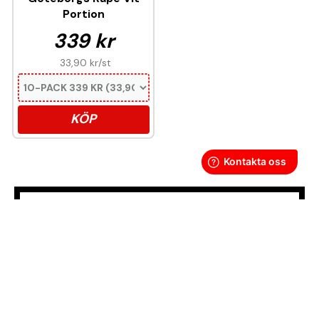
Portion
339 kr
33,90 kr
/st
KÖP
Denna produkt innehåller nikotin som är ett
mycket beroendeframkallande ämne.