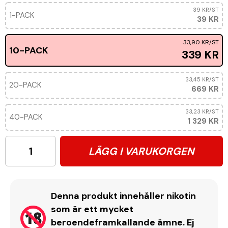
39 KR
/ST
1-PACK
39 KR
33,90 KR
/ST
10-PACK
339 KR
33,45 KR
/ST
20-PACK
669 KR
33,23 KR
/ST
40-PACK
1 329 KR
LÄGG I VARUKORGEN
Denna produkt innehåller nikotin
som är ett mycket
beroendeframkallande ämne. Ej