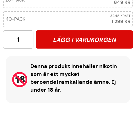
20-PACK
649 KR
32,48 KR
/ST
40-PACK
1 299 KR
LÄGG I VARUKORGEN
Denna produkt innehåller nikotin
som är ett mycket
beroendeframkallande ämne. Ej
under 18 år.