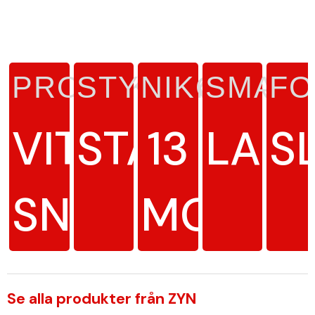
PRODUKTTYP
STYRKA
NIKOTINH
SMAK
FO
VITT
STARK
13
LAKR
S
SNUS
MG/G
Se alla produkter från ZYN