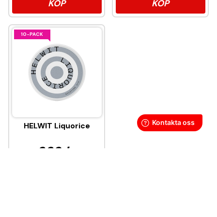
KÖP
KÖP
10-PACK
HELWIT Liquorice
339 kr
33,90 kr
/st
KÖP