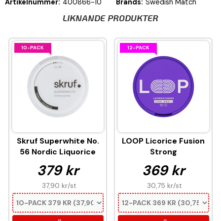
Artikelnummer:
400866-10
Brands:
Swedish Match
LIKNANDE PRODUKTER
10-PACK
12-PACK
Skruf Superwhite No.
LOOP Licorice Fusion
56 Nordic Liquorice
Strong
379 kr
369 kr
37,90 kr
/st
30,75 kr
/st