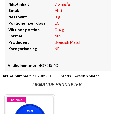
Nikotinhalt
7,5 mg/g
Smak
Mint
Nettovikt
8 g
Portioner per dosa
20
Vikt per portion
0,4 g
Format
Mini
Producent
Swedish Match
Kategorisering
NP
Artikelnummer:
407915-10
Artikelnummer:
407915-10
Brands:
Swedish Match
LIKNANDE PRODUKTER
10-PACK