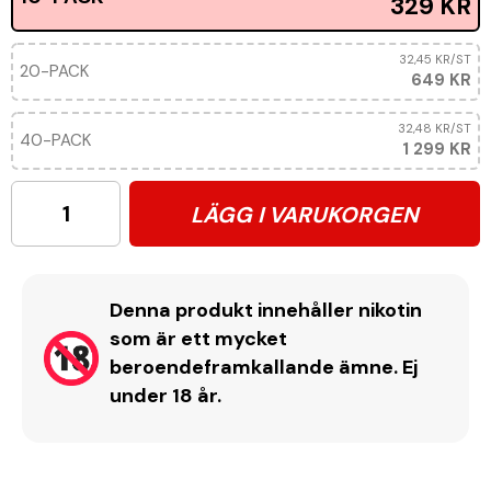
329 KR
32,45 KR
/ST
20-PACK
649 KR
32,48 KR
/ST
40-PACK
1 299 KR
LÄGG I VARUKORGEN
Denna produkt innehåller nikotin
som är ett mycket
beroendeframkallande ämne. Ej
under 18 år.