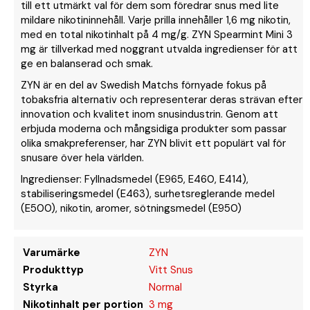
till ett utmärkt val för dem som föredrar snus med lite
mildare nikotininnehåll. Varje prilla innehåller 1,6 mg nikotin,
med en total nikotinhalt på 4 mg/g. ZYN Spearmint Mini 3
mg är tillverkad med noggrant utvalda ingredienser för att
ge en balanserad och smak.
ZYN är en del av Swedish Matchs förnyade fokus på
tobaksfria alternativ och representerar deras strävan efter
innovation och kvalitet inom snusindustrin. Genom att
erbjuda moderna och mångsidiga produkter som passar
olika smakpreferenser, har ZYN blivit ett populärt val för
snusare över hela världen.
Ingredienser: Fyllnadsmedel (E965, E460, E414),
stabiliseringsmedel (E463), surhetsreglerande medel
(E500), nikotin, aromer, sötningsmedel (E950)
Varumärke
ZYN
Produkttyp
Vitt Snus
Styrka
Normal
Nikotinhalt per portion
3 mg