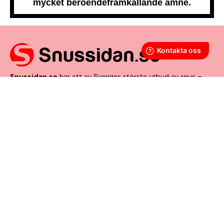
mycket beroendeframkallande ämne.
Snussidan.se
har ett av Sveriges största utbud av snus –
från vitt snus och white portion till klassiskt portionssnus och
lössnus. Vi levererar snabbt, smidigt och med kunden i
centrum. Vårt mål är att alltid erbjuda snabb leverans och en
förstklassig köpupplevelse.
VÅRA ANDRA PLATTFORMAR