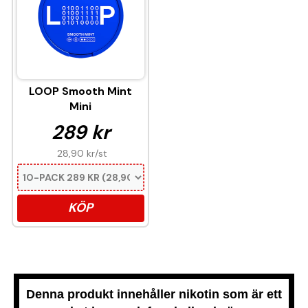
LOOP Smooth Mint
Mini
289 kr
28,90 kr
/st
KÖP
Denna produkt innehåller nikotin som är ett