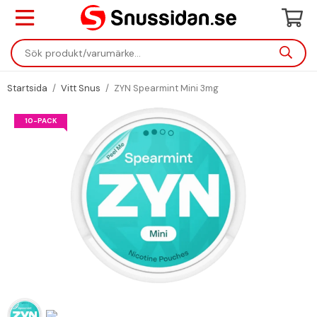
Startsida
/
Vitt Snus
/
ZYN Spearmint Mini 3mg
10-PACK