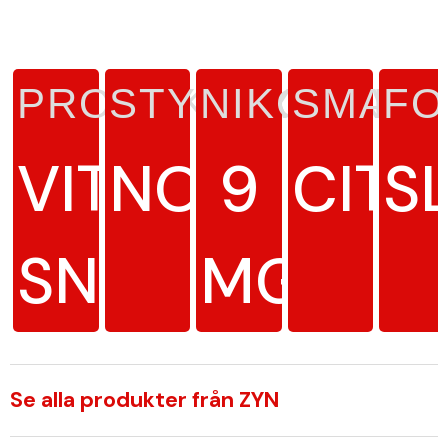
PRODUKTTYP
STYRKA
NIKOTINHA
SMAK
FO
VITT
NORMAL
9
CITR
S
SNUS
MG/G
Se alla produkter från ZYN