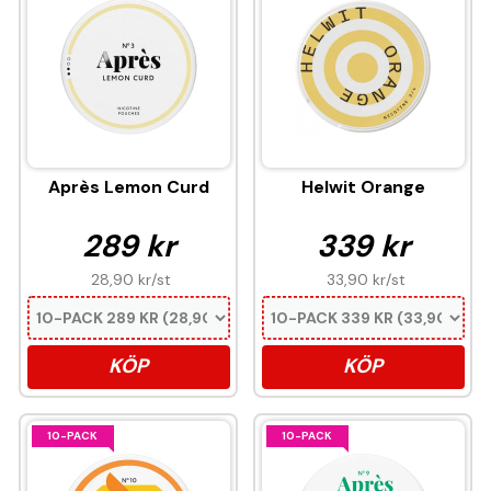
Après Lemon Curd
Helwit Orange
289 kr
339 kr
28,90 kr
/st
33,90 kr
/st
KÖP
KÖP
10-PACK
10-PACK