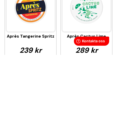
Après Tangerine Spritz
Après Cactus Lime
239 kr
289 kr
23,90 kr
/st
28,90 kr
/st
KÖP
KÖP
Denna produkt innehåller nikotin som är ett