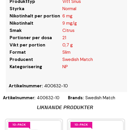
Produkttyp
Vitt Snus
Styrka
Normal
Nikotinhalt per portion
6 mg
Nikotinhalt
9 mg/g
Smak
Citrus
Portioner per dosa
21
Vikt per portion
0,7 g
Format
Slim
Producent
Swedish Match
Kategorisering
NP
Artikelnummer:
400632-10
Artikelnummer:
400632-10
Brands:
Swedish Match
LIKNANDE PRODUKTER
10-PACK
10-PACK