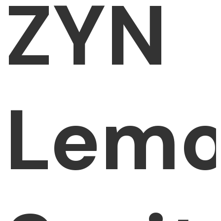
ZYN
Lem