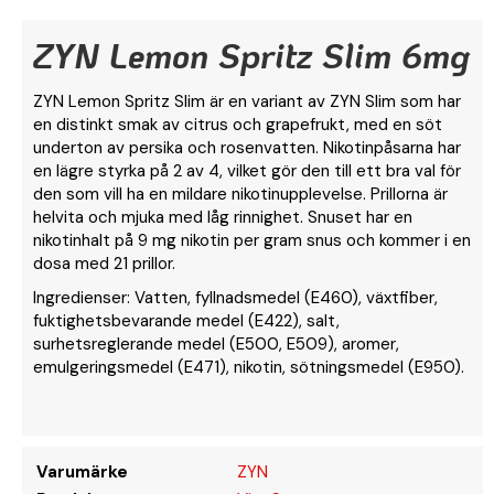
ZYN Lemon Spritz Slim 6mg
ZYN Lemon Spritz Slim är en variant av ZYN Slim som har
en distinkt smak av citrus och grapefrukt, med en söt
underton av persika och rosenvatten. Nikotinpåsarna har
en lägre styrka på 2 av 4, vilket gör den till ett bra val för
den som vill ha en mildare nikotinupplevelse. Prillorna är
helvita och mjuka med låg rinnighet. Snuset har en
nikotinhalt på 9 mg nikotin per gram snus och kommer i en
dosa med 21 prillor.
Ingredienser: Vatten, fyllnadsmedel (E460), växtfiber,
fuktighetsbevarande medel (E422), salt,
surhetsreglerande medel (E500, E509), aromer,
emulgeringsmedel (E471), nikotin, sötningsmedel (E950).
Varumärke
ZYN