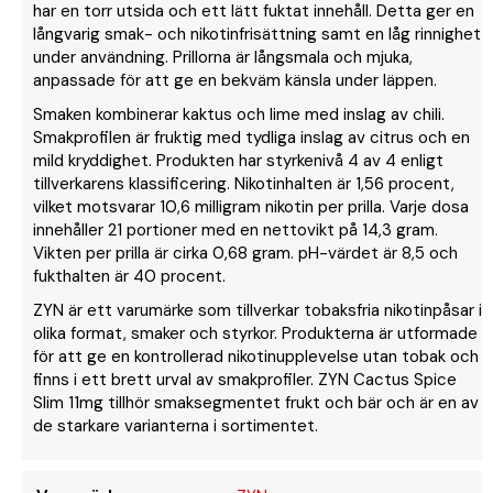
har en torr utsida och ett lätt fuktat innehåll. Detta ger en
långvarig smak- och nikotinfrisättning samt en låg rinnighet
under användning. Prillorna är långsmala och mjuka,
anpassade för att ge en bekväm känsla under läppen.
Smaken kombinerar kaktus och lime med inslag av chili.
Smakprofilen är fruktig med tydliga inslag av citrus och en
mild kryddighet. Produkten har styrkenivå 4 av 4 enligt
tillverkarens klassificering. Nikotinhalten är 1,56 procent,
vilket motsvarar 10,6 milligram nikotin per prilla. Varje dosa
innehåller 21 portioner med en nettovikt på 14,3 gram.
Vikten per prilla är cirka 0,68 gram. pH-värdet är 8,5 och
fukthalten är 40 procent.
ZYN är ett varumärke som tillverkar tobaksfria nikotinpåsar i
olika format, smaker och styrkor. Produkterna är utformade
för att ge en kontrollerad nikotinupplevelse utan tobak och
finns i ett brett urval av smakprofiler. ZYN Cactus Spice
Slim 11mg tillhör smaksegmentet frukt och bär och är en av
de starkare varianterna i sortimentet.