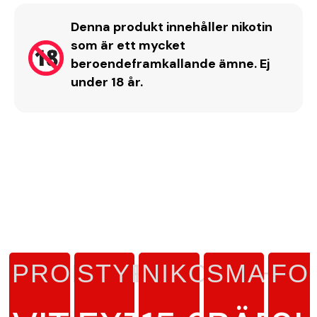
Denna produkt innehåller nikotin
som är ett mycket
beroendeframkallande ämne. Ej
under 18 år.
PRODUKTTYP
STYRKA
NIKOTINHAL
SMAK
FO