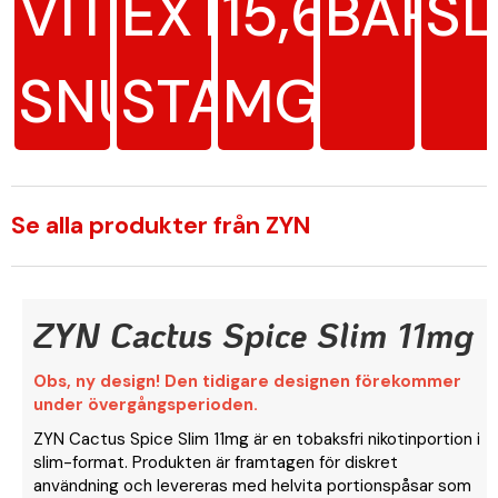
VITT
EXTRA
15,6
BÄR
SL
SNUS
STARK
MG/G
Se alla produkter från ZYN
ZYN Cactus Spice Slim 11mg
Obs, ny design! Den tidigare designen förekommer
under övergångsperioden.
ZYN Cactus Spice Slim 11mg är en tobaksfri nikotinportion i
slim-format. Produkten är framtagen för diskret
användning och levereras med helvita portionspåsar som