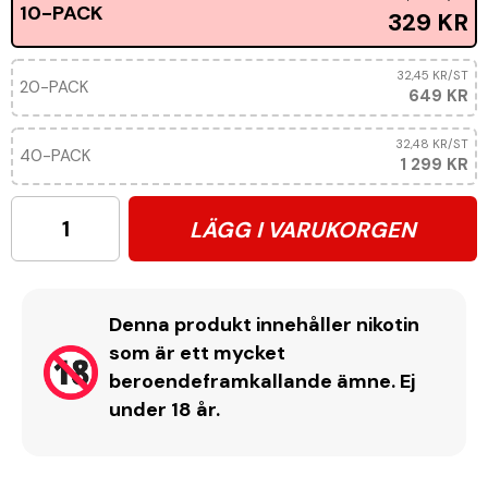
10-PACK
329 KR
32,45 KR
/ST
20-PACK
649 KR
32,48 KR
/ST
40-PACK
1 299 KR
LÄGG I VARUKORGEN
Denna produkt innehåller nikotin
som är ett mycket
beroendeframkallande ämne. Ej
under 18 år.