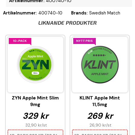
Artikelnummer:
400740-10
Artikelnummer:
400740-10
Brands:
Swedish Match
LIKNANDE PRODUKTER
10-PACK
NYTT PRIS
ZYN Apple Mint Slim
KLINT Apple Mint
9mg
11,5mg
329 kr
269 kr
32,90 kr
/st
26,90 kr
/st