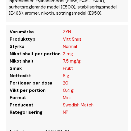
Ingredienser: Fyllnadsmedel (E965, E460, E414),
surhetsreglerande medel (E500), stabiliseringsmedel
(E463), aromer, nikotin, sötningsmedel (E950).
Varumärke
ZYN
Produkttyp
Vitt Snus
Styrka
Normal
Nikotinhalt per portion
3 mg
Nikotinhalt
7,5 mg/g
Smak
Frukt
Nettovikt
8 g
Portioner per dosa
20
Vikt per portion
0,4 g
Format
Mini
Producent
Swedish Match
Kategorisering
NP