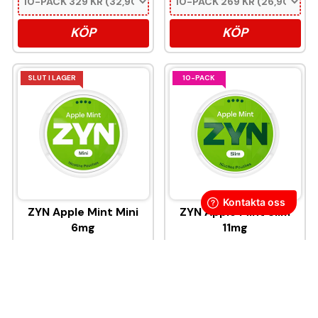
KÖP
KÖP
SLUT I LAGER
10-PACK
ZYN Apple Mint Mini
ZYN Apple Mint Slim
6mg
11mg
329 kr
329 kr
32,90 kr
/st
32,90 kr
/st