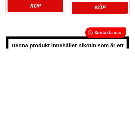
KÖP
KÖP
Denna produkt innehåller nikotin som är ett
mycket beroendeframkallande ämne.
Snussidan.se
har ett av Sveriges största utbud av snus –
från vitt snus och white portion till klassiskt portionssnus och
lössnus. Vi levererar snabbt, smidigt och med kunden i
centrum. Vårt mål är att alltid erbjuda snabb leverans och en
förstklassig köpupplevelse.
VÅRA ANDRA PLATTFORMAR