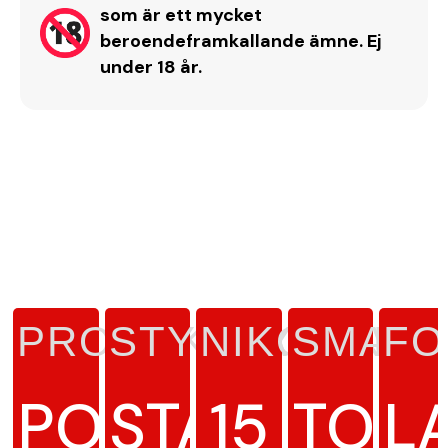
som är ett mycket
beroendeframkallande ämne. Ej
under 18 år.
PRODUKTTYP
STYRKA
NIKOTINHA
SMAK
FO
PORTIONSSNU
STARK
15
TOB
L