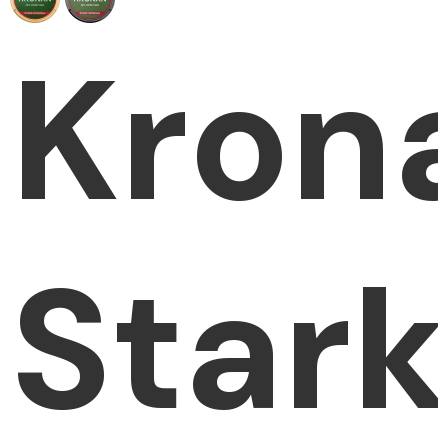
Kron
Star