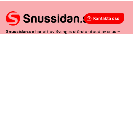
Snussidan.se
har ett av Sveriges största utbud av snus –
från vitt snus och white portion till klassiskt portionssnus och
lössnus. Vi levererar snabbt, smidigt och med kunden i
centrum. Vårt mål är att alltid erbjuda snabb leverans och en
förstklassig köpupplevelse.
VÅRA ANDRA PLATTFORMAR