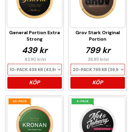
General Portion Extra
Grov Stark Original
Strong
Portion
439 kr
799 kr
43,90 kr
/st
39,95 kr
/st
KÖP
KÖP
20-PACK
5-PACK