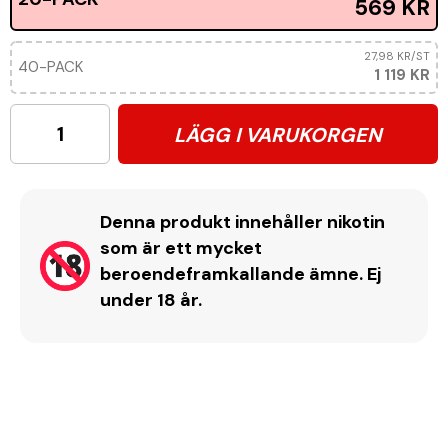
569 KR
27,98 KR
/ST
40-PACK
1 119 KR
LÄGG I VARUKORGEN
Denna produkt innehåller nikotin
som är ett mycket
beroendeframkallande ämne. Ej
under 18 år.