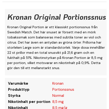
Kronan Original Portionssnus
Kronan Original Portion är ett klassiskt portionssnus från
Swedish Match. Det här snuset är försett med en mörk
tobakssmak som balanseras med subtila toner av viol och
citrus. Det har även en antydan av gröna örter. Prillorna har
storleken Large som är standardstorlek. Varje dosa innehåller
22 st prillor med en total snusvikt på 21,6 gram och en
fukthalt på 51%. Nikotinstyrkan på Kronan Portion är 8,5 mg
per portion, vilket motsvarar en nikotinhalt på 0,9%. Detta
gör den till ett mellanstarkt snus.
Varumärke
Kronan
Produkttyp
Portionssnus
Styrka
Normal
Nikotinhalt per portion
8,5 mg
Nikotinhalt
8,5 mg/g