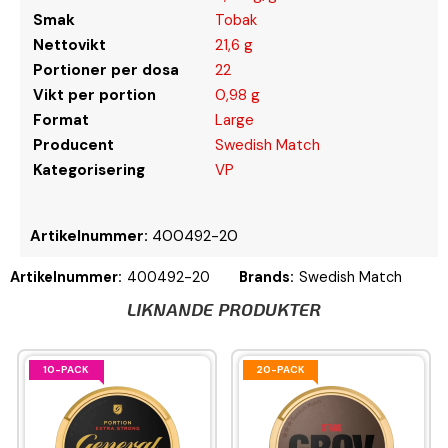
Smak
Tobak
Nettovikt
21,6 g
Portioner per dosa
22
Vikt per portion
0,98 g
Format
Large
Producent
Swedish Match
Kategorisering
VP
Artikelnummer:
400492-20
Artikelnummer:
400492-20
Brands:
Swedish Match
LIKNANDE PRODUKTER
10-PACK
20-PACK