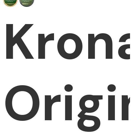
Kron
Origi