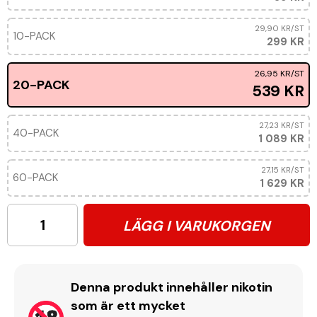
29,90 KR
/ST
10-PACK
299 KR
26,95 KR
/ST
20-PACK
539 KR
27,23 KR
/ST
40-PACK
1 089 KR
27,15 KR
/ST
60-PACK
1 629 KR
LÄGG I VARUKORGEN
Denna produkt innehåller nikotin
som är ett mycket