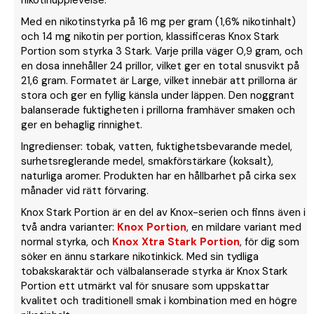
Med en nikotinstyrka på 16 mg per gram (1,6% nikotinhalt)
och 14 mg nikotin per portion, klassificeras Knox Stark
Portion som styrka 3 Stark. Varje prilla väger 0,9 gram, och
en dosa innehåller 24 prillor, vilket ger en total snusvikt på
21,6 gram. Formatet är Large, vilket innebär att prillorna är
stora och ger en fyllig känsla under läppen. Den noggrant
balanserade fuktigheten i prillorna framhäver smaken och
ger en behaglig rinnighet.
Ingredienser: tobak, vatten, fuktighetsbevarande medel,
surhetsreglerande medel, smakförstärkare (koksalt),
naturliga aromer. Produkten har en hållbarhet på cirka sex
månader vid rätt förvaring.
Knox Stark Portion är en del av Knox-serien och finns även i
två andra varianter:
Knox Portion
, en mildare variant med
normal styrka, och
Knox Xtra Stark Portion
, för dig som
söker en ännu starkare nikotinkick. Med sin tydliga
tobakskaraktär och välbalanserade styrka är Knox Stark
Portion ett utmärkt val för snusare som uppskattar
kvalitet och traditionell smak i kombination med en högre