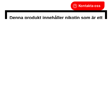
Denna produkt innehåller nikotin som är ett
mycket beroendeframkallande ämne.
Snussidan.se
har ett av Sveriges största utbud av snus –
från vitt snus och white portion till klassiskt portionssnus och
lössnus. Vi levererar snabbt, smidigt och med kunden i
centrum. Vårt mål är att alltid erbjuda snabb leverans och en
förstklassig köpupplevelse.
VÅRA ANDRA PLATTFORMAR