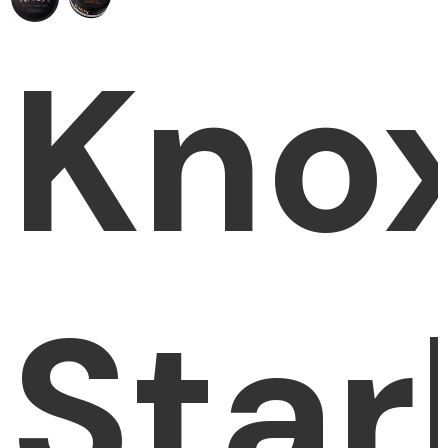
Kno
Star