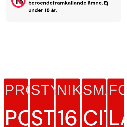
beroendeframkallande ämne. Ej
under 18 år.
PRODUKTTYP
STYRKA
NIKOTIN
SMAK
F
PORTIONSS
STARK
16
CIT
L