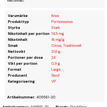
nikotinhalt.
Varumärke
Knox
Produkttyp
Portionssnus
Styrka
Stark
Nikotinhalt per portion
14,5 mg
Nikotinhalt
16 mg/g
Smak
Citrus
,
Traditionell
Nettovikt
21,6 g
Portioner per dosa
24
Vikt per portion
0,9 g
Format
Large
Producent
Skruf
Kategorisering
VP
Artikelnummer:
409561-20
Artikelnummer:
409561-20
Brands:
Skruf Snus