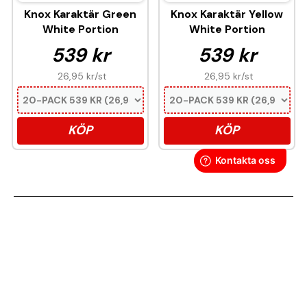
Knox Karaktär Green
Knox Karaktär Yellow
White Portion
White Portion
539 kr
539 kr
26,95 kr
/st
26,95 kr
/st
KÖP
KÖP
Denna produkt innehåller nikotin som är ett
mycket beroendeframkallande ämne.