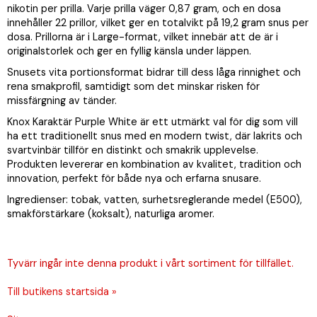
nikotin per prilla. Varje prilla väger 0,87 gram, och en dosa
innehåller 22 prillor, vilket ger en totalvikt på 19,2 gram snus per
dosa. Prillorna är i Large-format, vilket innebär att de är i
originalstorlek och ger en fyllig känsla under läppen.
Snusets vita portionsformat bidrar till dess låga rinnighet och
rena smakprofil, samtidigt som det minskar risken för
missfärgning av tänder.
Knox Karaktär Purple White är ett utmärkt val för dig som vill
ha ett traditionellt snus med en modern twist, där lakrits och
svartvinbär tillför en distinkt och smakrik upplevelse.
Produkten levererar en kombination av kvalitet, tradition och
innovation, perfekt för både nya och erfarna snusare.
Ingredienser: tobak, vatten, surhetsreglerande medel (E500),
smakförstärkare (koksalt), naturliga aromer.
Tyvärr ingår inte denna produkt i vårt sortiment för tillfället.
Till butikens startsida »