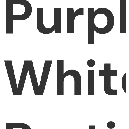
Purp
Whit