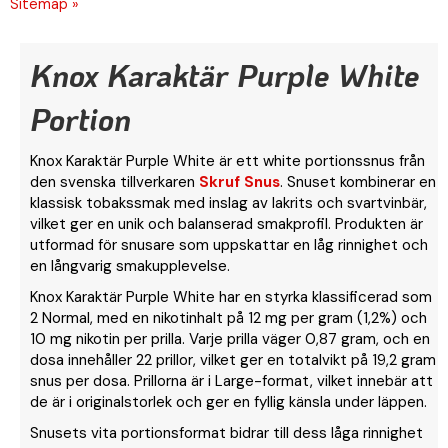
Sitemap »
Knox Karaktär Purple White
Portion
Knox Karaktär Purple White är ett white portionssnus från
den svenska tillverkaren
Skruf Snus
. Snuset kombinerar en
klassisk tobakssmak med inslag av lakrits och svartvinbär,
vilket ger en unik och balanserad smakprofil. Produkten är
utformad för snusare som uppskattar en låg rinnighet och
en långvarig smakupplevelse.
Knox Karaktär Purple White har en styrka klassificerad som
2 Normal, med en nikotinhalt på 12 mg per gram (1,2%) och
10 mg nikotin per prilla. Varje prilla väger 0,87 gram, och en
dosa innehåller 22 prillor, vilket ger en totalvikt på 19,2 gram
snus per dosa. Prillorna är i Large-format, vilket innebär att
de är i originalstorlek och ger en fyllig känsla under läppen.
Snusets vita portionsformat bidrar till dess låga rinnighet