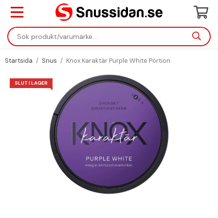
Startsida
/
Snus
/
Knox Karaktär Purple White Portion
SLUT I LAGER