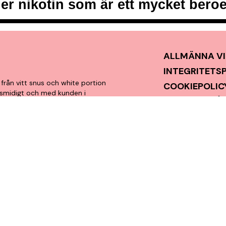
er nikotin som är ett mycket ber
ALLMÄNNA VI
INTEGRITETS
från vitt snus och white portion
COOKIEPOLIC
t, smidigt och med kunden i
VANLIGA FRÅ
en förstklassig köpupplevelse.
KONTAKTA O
NYHETSBREV
SNUSNEWS
OMDÖMEN
MITT KONTO
FRAKT & LEV