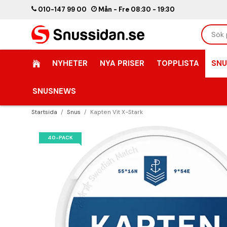
010-147 99 00
Mån - Fre 08:30 - 19:30
NYHETER
NYA PRISER
TOPPLISTA
SNU
SNUSNEWS
Startsida
/
Snus
/
Kapten Vit X-Stark
40-PACK