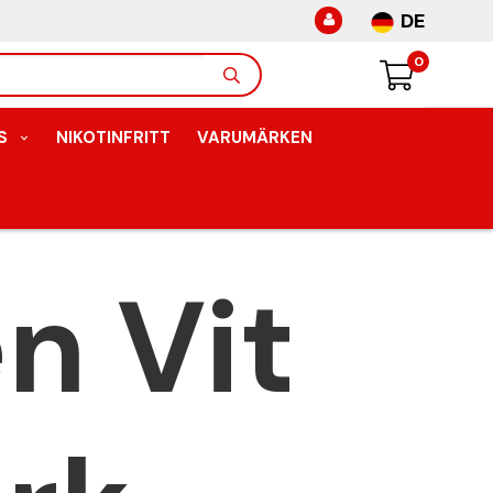
DE
0
S
NIKOTINFRITT
VARUMÄRKEN
n Vit