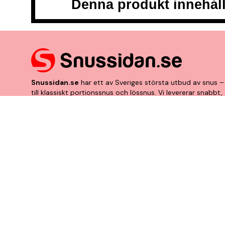
Denna produkt innehåll
Snussidan.se
har ett av Sveriges största utbud av snus – 
till klassiskt portionssnus och lössnus. Vi levererar snabb
centrum. Vårt mål är att alltid erbjuda snabb leverans och 
VÅRA ANDRA PLATTFORMAR