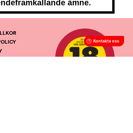
oendeframkallande ämne.
LLKOR
POLICY
Y
GOR
SS
ERANSTID