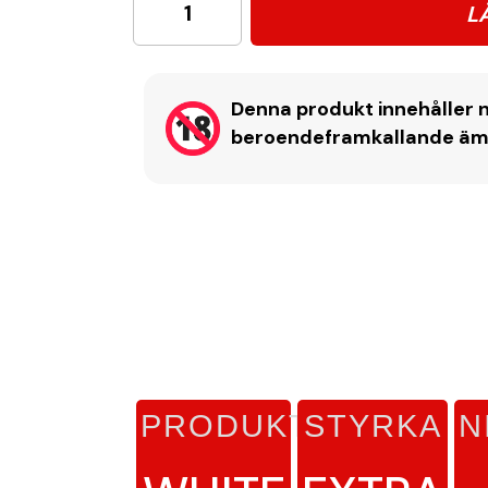
L
Denna produkt innehåller n
beroendeframkallande ämne
PRODUKTTYP
STYRKA
N