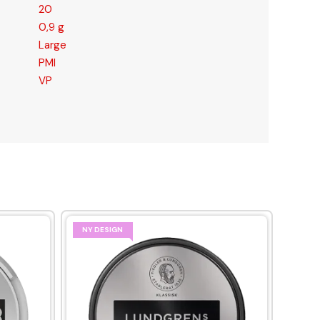
20
0,9 g
Large
PMI
VP
NY DESIGN