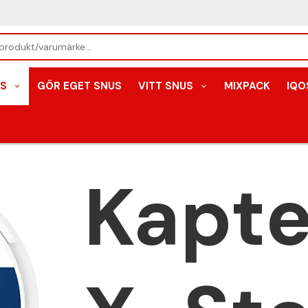
S
GÖR EGET SNUS
VITT SNUS
MIXPACK
IQO
Kapte