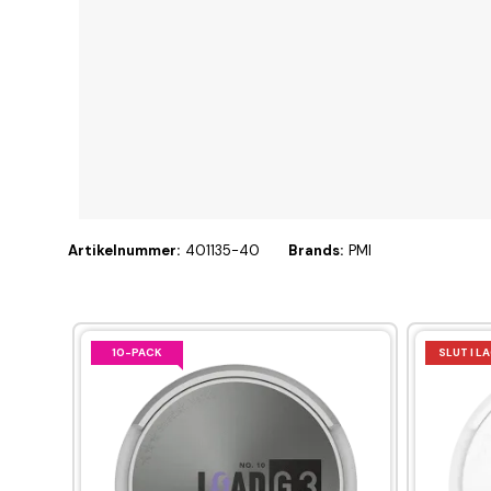
Artikelnummer:
401135-40
Brands:
PMI
10-PACK
SLUT I L