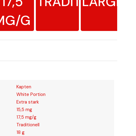
17,5
TRADITIONELL
LARGE
MG/G
Kapten
White Portion
Extra stark
15,5 mg
17,5 mg/g
Traditionell
18 g