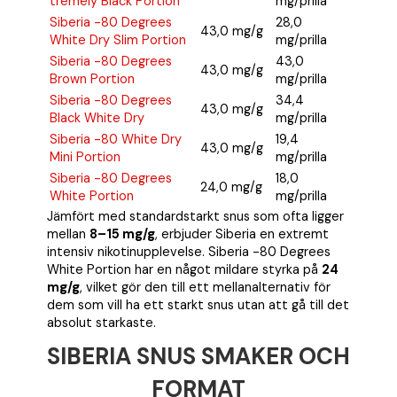
tremely Black Portion
mg/prilla
Siberia -80 Degrees
28,0
43,0 mg/g
White Dry Slim Portion
mg/prilla
Siberia -80 Degrees
43,0
43,0 mg/g
Brown Portion
mg/prilla
Siberia -80 Degrees
34,4
43,0 mg/g
Black White Dry
mg/prilla
Siberia -80 White Dry
19,4
43,0 mg/g
Mini Portion
mg/prilla
Siberia -80 Degrees
18,0
24,0 mg/g
White Portion
mg/prilla
Jämfört med standardstarkt snus som ofta ligger
mellan
8–15 mg/g
, erbjuder Siberia en extremt
intensiv nikotinupplevelse. Siberia -80 Degrees
White Portion har en något mildare styrka på
24
mg/g
, vilket gör den till ett mellanalternativ för
dem som vill ha ett starkt snus utan att gå till det
absolut starkaste.
SIBERIA SNUS SMAKER OCH
FORMAT