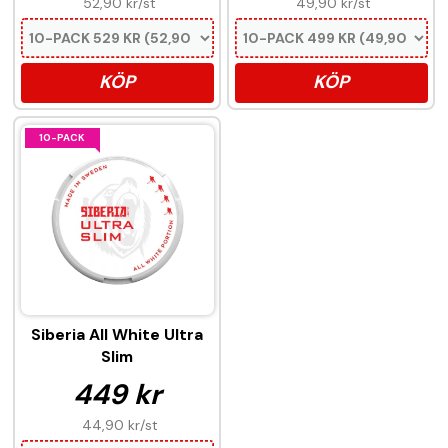
52,90 kr
/st
49,90 kr
/st
KÖP
KÖP
10-PACK
Siberia All White Ultra
Slim
449 kr
44,90 kr
/st