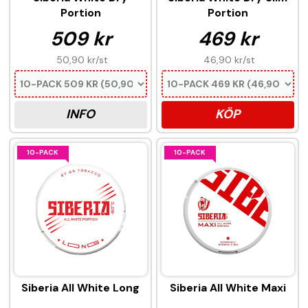
Portion
Portion
509 kr
469 kr
50,90 kr
/st
46,90 kr
/st
INFO
KÖP
10-PACK
10-PACK
Siberia All White Long
Siberia All White Maxi