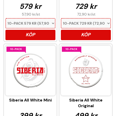
579 kr
729 kr
57,90 kr
/st
72,90 kr
/st
KÖP
KÖP
10-PACK
10-PACK
Siberia All White Mini
Siberia All White
Original
399 kr
499 kr