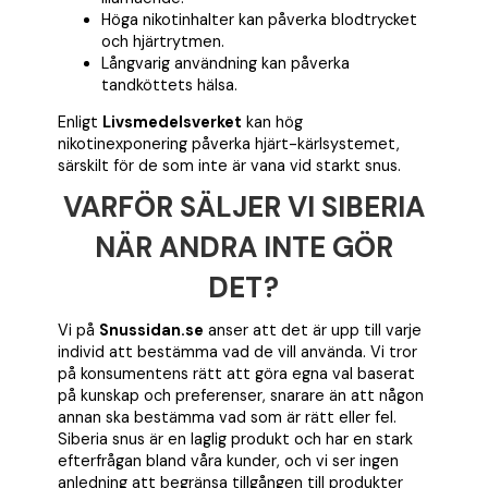
Höga nikotinhalter kan påverka blodtrycket
och hjärtrytmen.
Långvarig användning kan påverka
tandköttets hälsa.
Enligt
Livsmedelsverket
kan hög
nikotinexponering påverka hjärt-kärlsystemet,
särskilt för de som inte är vana vid starkt snus.
VARFÖR SÄLJER VI SIBERIA
NÄR ANDRA INTE GÖR
DET?
Vi på
Snussidan.se
anser att det är upp till varje
individ att bestämma vad de vill använda. Vi tror
på konsumentens rätt att göra egna val baserat
på kunskap och preferenser, snarare än att någon
annan ska bestämma vad som är rätt eller fel.
Siberia snus är en laglig produkt och har en stark
efterfrågan bland våra kunder, och vi ser ingen
anledning att begränsa tillgången till produkter