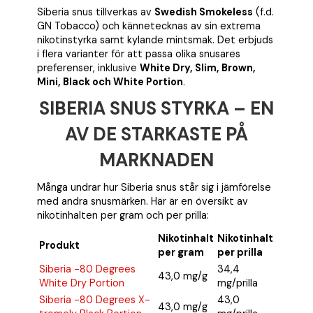
Siberia snus tillverkas av
Swedish Smokeless
(f.d.
GN Tobacco) och kännetecknas av sin extrema
nikotinstyrka samt kylande mintsmak. Det erbjuds
i flera varianter för att passa olika snusares
preferenser, inklusive
White Dry, Slim, Brown,
Mini, Black och White Portion
.
SIBERIA SNUS STYRKA – EN
AV DE STARKASTE PÅ
MARKNADEN
Många undrar hur Siberia snus står sig i jämförelse
med andra snusmärken. Här är en översikt av
nikotinhalten per gram och per prilla:
Nikotinhalt
Nikotinhalt
Produkt
per gram
per prilla
Siberia -80 Degrees
34,4
43,0 mg/g
White Dry Portion
mg/prilla
Siberia -80 Degrees X-
43,0
43,0 mg/g