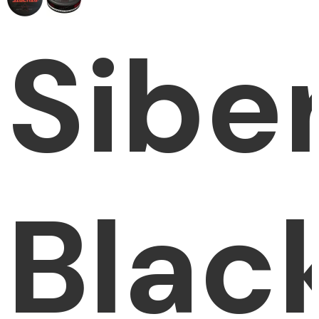
Sibe
Blac