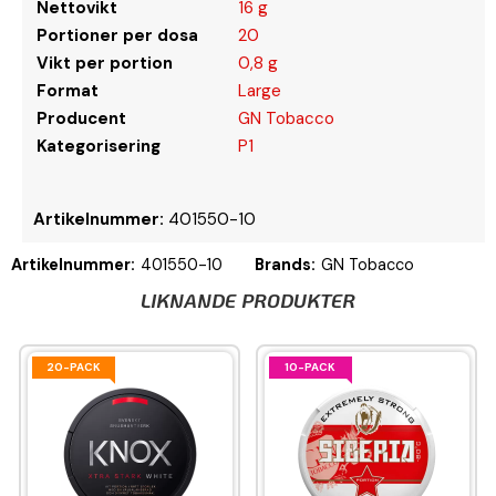
Nettovikt
16 g
Portioner per dosa
20
Vikt per portion
0,8 g
Format
Large
Producent
GN Tobacco
Kategorisering
P1
Artikelnummer:
401550-10
Artikelnummer:
401550-10
Brands:
GN Tobacco
LIKNANDE PRODUKTER
20-PACK
10-PACK