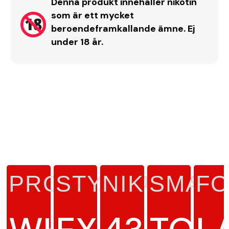
Denna produkt innehåller nikotin
som är ett mycket
beroendeframkallande ämne. Ej
under 18 år.
PRODUKTTYP
STYRKA
NIKOTINH
SMAK
F