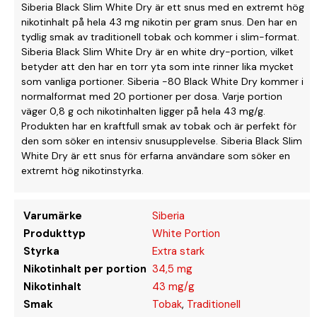
Siberia Black Slim White Dry är ett snus med en extremt hög
nikotinhalt på hela 43 mg nikotin per gram snus. Den har en
tydlig smak av traditionell tobak och kommer i slim-format.
Siberia Black Slim White Dry är en white dry-portion, vilket
betyder att den har en torr yta som inte rinner lika mycket
som vanliga portioner. Siberia -80 Black White Dry kommer i
normalformat med 20 portioner per dosa. Varje portion
väger 0,8 g och nikotinhalten ligger på hela 43 mg/g.
Produkten har en kraftfull smak av tobak och är perfekt för
den som söker en intensiv snusupplevelse. Siberia Black Slim
White Dry är ett snus för erfarna användare som söker en
extremt hög nikotinstyrka.
Varumärke
Siberia
Produkttyp
White Portion
Styrka
Extra stark
Nikotinhalt per portion
34,5 mg
Nikotinhalt
43 mg/g
Smak
Tobak
,
Traditionell