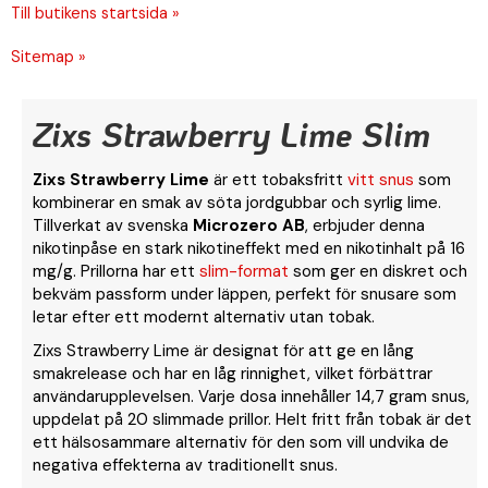
Till butikens startsida »
Sitemap »
Zixs Strawberry Lime Slim
Zixs Strawberry Lime
är ett tobaksfritt
vitt snus
som
kombinerar en smak av söta jordgubbar och syrlig lime.
Tillverkat av svenska
Microzero AB
, erbjuder denna
nikotinpåse en stark nikotineffekt med en nikotinhalt på 16
mg/g. Prillorna har ett
slim-format
som ger en diskret och
bekväm passform under läppen, perfekt för snusare som
letar efter ett modernt alternativ utan tobak.
Zixs Strawberry Lime är designat för att ge en lång
smakrelease och har en låg rinnighet, vilket förbättrar
användarupplevelsen. Varje dosa innehåller 14,7 gram snus,
uppdelat på 20 slimmade prillor. Helt fritt från tobak är det
ett hälsosammare alternativ för den som vill undvika de
negativa effekterna av traditionellt snus.