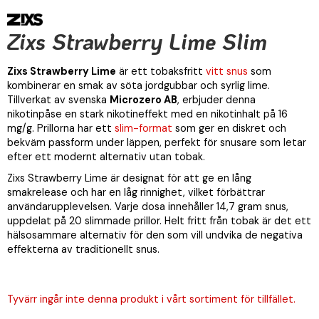
Zixs Strawberry Lime Slim
Zixs Strawberry Lime
är ett tobaksfritt
vitt snus
som
kombinerar en smak av söta jordgubbar och syrlig lime.
Tillverkat av svenska
Microzero AB
, erbjuder denna
nikotinpåse en stark nikotineffekt med en nikotinhalt på 16
mg/g. Prillorna har ett
slim-format
som ger en diskret och
bekväm passform under läppen, perfekt för snusare som letar
efter ett modernt alternativ utan tobak.
Zixs Strawberry Lime är designat för att ge en lång
smakrelease och har en låg rinnighet, vilket förbättrar
användarupplevelsen. Varje dosa innehåller 14,7 gram snus,
uppdelat på 20 slimmade prillor. Helt fritt från tobak är det ett
hälsosammare alternativ för den som vill undvika de negativa
effekterna av traditionellt snus.
Tyvärr ingår inte denna produkt i vårt sortiment för tillfället.