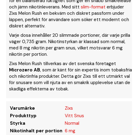
för en balanserad fuktighet som ger en snabb smakrelease
och jämn nikotinleverans. Med sitt
slim-format
erbjuder
Zixs Melon Rush en bekväm och diskret passform under
läppen, perfekt för användare som söker ett modernt och
diskret alternativ.
Varje dosa innehåller 20 slimmade portioner, där varje prilla
väger 0,735 gram. Nikotinstyrkan är klassad som normal,
med 8 mg nikotin per gram snus, vilket motsvarar 6 mg
nikotin per portion.
Zixs Melon Rush tillverkas av det svenska företaget
Microzero AB
, som är känt för sin expertis inom tobaksfria
och nikotinfria produkter. Detta gör Zixs till ett utmärkt val
för snusare som vill njuta av en smakrik upplevelse utan de
skadliga effekterna av tobak.
Varumärke
Zixs
Produkttyp
Vitt Snus
Styrka
Normal
Nikotinhalt per portion
6 mg