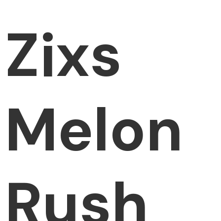
Zixs
Melon
Rush