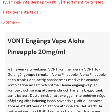
Tyvärr ingår inte denna produkt i vårt sortiment för tillfället.
Till butikens startsida »
Sitemap »
VONT Engångs Vape Aloha
Pineapple 20mg/ml
Från svenska tillverkaren VONT kommer denna VONT To-
Go engångsvape i smaken Aloha Pineapple. Aloha Pineapple
är en tropisk och saftig ananassmak med välbalanserad
kombination av salt och sötma. Denna engångsvejp är
kompakt och smidig att använda och har en inbyggd tank
samt batteri. Detta innebär att e-ciggen inte behöver någon
påfyllning eller laddning innan användning, allt du behöver
göra är att aktivera den genom att inhalera. Det kraftfulla
batteriet ger upp till 800 puffar och den förfyllda tanken