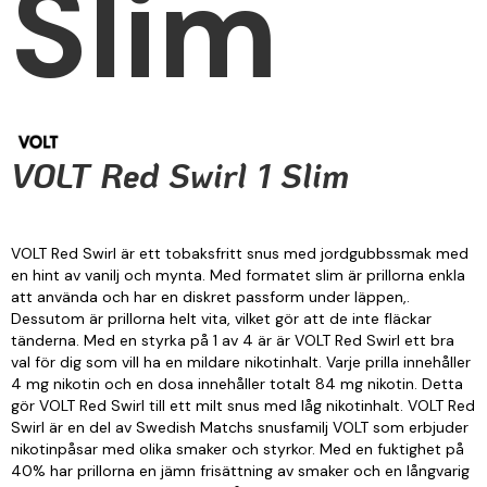
Slim
VOLT Red Swirl 1 Slim
VOLT Red Swirl är ett tobaksfritt snus med jordgubbssmak med
en hint av vanilj och mynta. Med formatet slim är prillorna enkla
att använda och har en diskret passform under läppen,.
Dessutom är prillorna helt vita, vilket gör att de inte fläckar
tänderna. Med en styrka på 1 av 4 är är VOLT Red Swirl ett bra
val för dig som vill ha en mildare nikotinhalt. Varje prilla innehåller
4 mg nikotin och en dosa innehåller totalt 84 mg nikotin. Detta
gör VOLT Red Swirl till ett milt snus med låg nikotinhalt. VOLT Red
Swirl är en del av Swedish Matchs snusfamilj VOLT som erbjuder
nikotinpåsar med olika smaker och styrkor. Med en fuktighet på
40% har prillorna en jämn frisättning av smaker och en långvarig