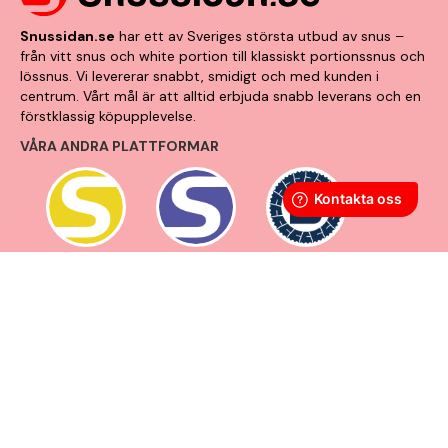
Snussidan.se
har ett av Sveriges största utbud av snus –
från vitt snus och white portion till klassiskt portionssnus och
lössnus. Vi levererar snabbt, smidigt och med kunden i
centrum. Vårt mål är att alltid erbjuda snabb leverans och en
förstklassig köpupplevelse.
VÅRA ANDRA PLATTFORMAR