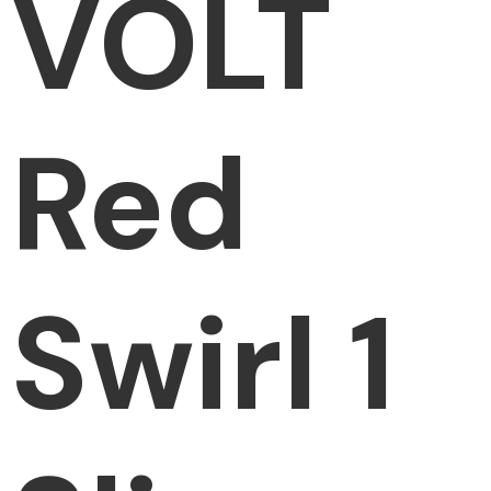
VOLT
Red
Swirl 1