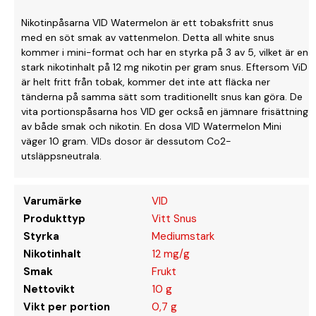
Nikotinpåsarna VID Watermelon är ett tobaksfritt snus
med en söt smak av vattenmelon. Detta all white snus
kommer i mini-format och har en styrka på 3 av 5, vilket är en
stark nikotinhalt på 12 mg nikotin per gram snus. Eftersom ViD
är helt fritt från tobak, kommer det inte att fläcka ner
tänderna på samma sätt som traditionellt snus kan göra. De
vita portionspåsarna hos VID ger också en jämnare frisättning
av både smak och nikotin. En dosa VID Watermelon Mini
väger 10 gram. VIDs dosor är dessutom Co2-
utsläppsneutrala.
Varumärke
VID
Produkttyp
Vitt Snus
Styrka
Mediumstark
Nikotinhalt
12 mg/g
Smak
Frukt
Nettovikt
10 g
Vikt per portion
0,7 g