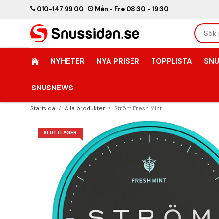
010-147 99 00
Mån - Fre 08:30 - 19:30
NYHETER
NYA PRISER
TOPPLISTA
SNU
SNUSNEWS
Startsida
/
Alla produkter
/
Ström Fresh Mint
SLUT I LAGER