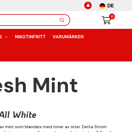
DE
0
S
NIKOTINFRITT
VARUMÄRKEN
esh Mint
All White
 av mint som blandats med toner av örter. Detta Ström