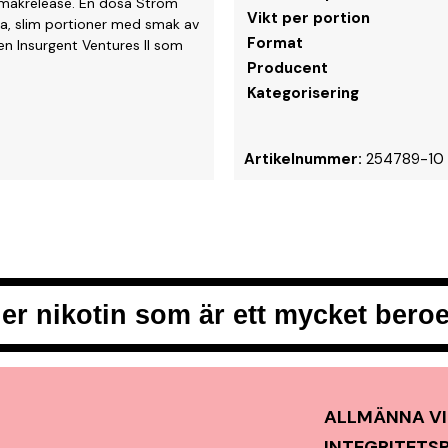
g smakrelease. En dosa Ström
Vikt per portion
ia, slim portioner med smak av
Format
en Insurgent Ventures II som
Producent
Kategorisering
Artikelnummer:
254789-10
er nikotin som är ett mycket ber
ALLMÄNNA VI
INTEGRITETS