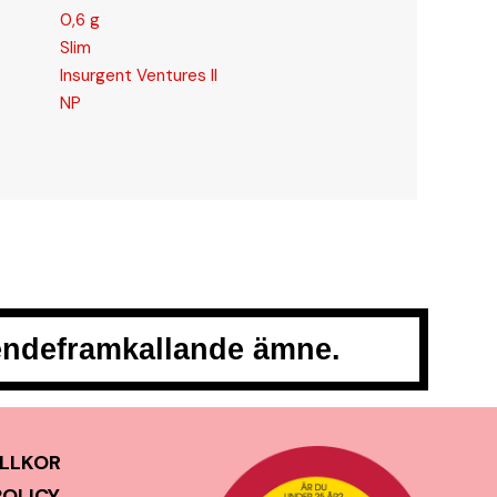
0,6 g
Slim
Insurgent Ventures II
NP
oendeframkallande ämne.
LLKOR
POLICY