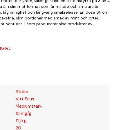
ikotin per gram, vilket ger den en nikotinstyrka på 3 av 4.
erna är i slimmat format som är mindre och smalare än
orm, låg rinnighet och långvarig smakrelease. En dosa Ström
baksfria, slim portioner med smak av mint och örter.
ent Ventures II som producerar sina produkter av
fället.
Ström
Vitt Snus
Mediumstark
15 mg/g
12,5 g
20