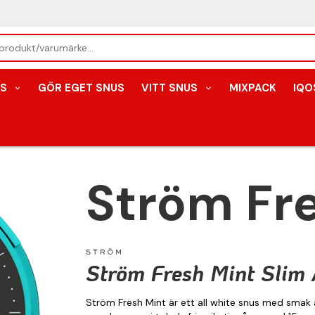
S
GÖR EGET SNUS
VITT SNUS
MIXPACK
IQO
Ström Fr
Ström Fresh Mint Slim 
Ström Fresh Mint är ett all white snus med smak