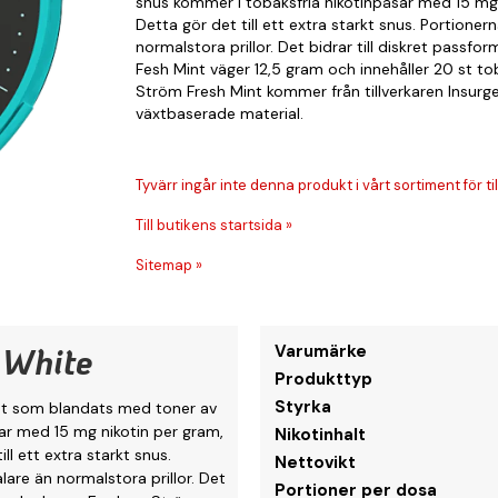
snus kommer i tobaksfria nikotinpåsar med 15 mg n
Detta gör det till ett extra starkt snus. Portion
normalstora prillor. Det bidrar till diskret passf
Fesh Mint väger 12,5 gram och innehåller 20 st to
Ström Fresh Mint kommer från tillverkaren Insurg
växtbaserade material.
Tyvärr ingår inte denna produkt i vårt sortiment för till
Till butikens startsida »
Sitemap »
 White
Varumärke
Produkttyp
Styrka
int som blandats med toner av
ar med 15 mg nikotin per gram,
Nikotinhalt
ll ett extra starkt snus.
Nettovikt
are än normalstora prillor. Det
Portioner per dosa